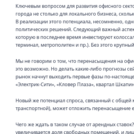
Ключевым вопросом для развития офисного секто
города не столько для локального бизнеса, ско
В реализации этого потенциала, несомненно, од
политических решений. Следующий важный аспек
которую в последнее время инвестируют колоссал
терминал, метрополитен и пр.). Без этого крупный
Мы не говорим о том, что перенасыщения на офи
это возможно. Но делать какие-либо прогнозы се
рынок начнут выходить первые фазы по-настоящем
«Электрик-Сити», «Кловер Плаза», квартал Шкапи
Новый же потенциал спроса, связанный с общей 
транспортной), может отложить перенасыщение е
Чего же ждать в таком случае от арендных ставок
увеличивается доля свободных помещений, и лиш