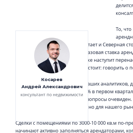
делитс
консалт
То, чт
арендн
общеизвестный. Не сильно отстает и Северная сто
Париж). Когда максимальная базовая ставка аренд
напрашивается вопрос: когда же наступит перен
драматизировать ситуацию не стоит: говорить о 
Косарев
С одной стороны, по данным наших аналитиков, д
Андрей Александрович
центрах класса А составила 9,9% в первом кварта
консультант по недвижимости
показателя. Соблазн задавать вопросы очевиден.
больше, их все еще недостаточно для нашего рын
Сделки с помещениями по 3000-10 000 кв.м по-п
начинают активно заполняться арендаторами, ког