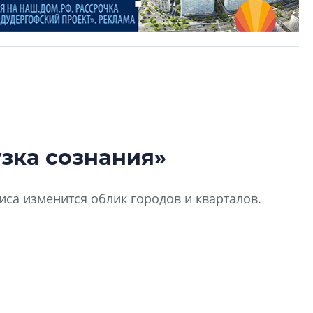
зка сознания»
В Санкт-Петербу
лучших поющих 
зиса изменится облик городов и кварталов.
Гала-концертом з
девятый сезон тво
конкурса строител
строить и жить по
В Красногвардей
ектура – застывшая музыка», сказал Шеллинг.
Петербурга появ