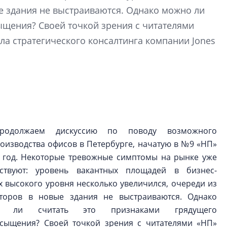
строить и жить по
е здания не выстраиваются. Однако можно ли
ыщения? Своей точкой зрения с читателями
В Красногвардей
ела стратегического консалтинга компании Jones
Петербурга появ
один центр сов
образования
В Красногвардейс
Петербурга появи
центр совмещенно
одолжаем дискуссию по поводу возможного
оизводства офисов в Петербурге, начатую в №9 «НП»
т год. Некоторые тревожные симптомы на рынке уже
ествуют: уровень вакантных площадей в бизнес-
х высокого уровня несколько увеличился, очереди из
торов в новые здания не выстраиваются. Однако
о ли считать это признаками грядущего
сыщения? Своей точкой зрения с читателями «НП»