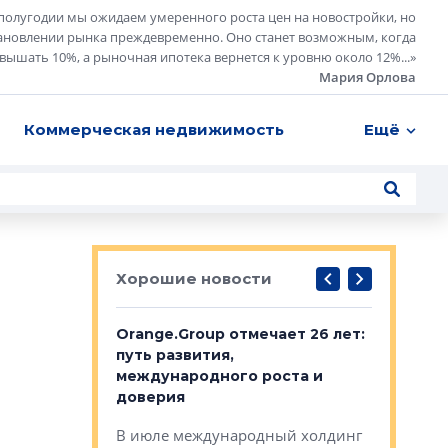
полугодии мы ожидаем умеренного роста цен на новостройки, но
ановлении рынка преждевременно. Оно станет возможным, когда
евышать 10%, а рыночная ипотека вернется к уровню около 12%...
»
Мария Орлова
Коммерческая недвижимость
Ещё
Хорошие новости
рге выбрали
Orange.Group отмечает 26 лет:
В Петерб
строителей
путь развития,
комплекс
международного роста и
тестовая
авершился
доверия
перерабо
рческого
В июле международный холдинг
В Петербу
ей «Нам песня