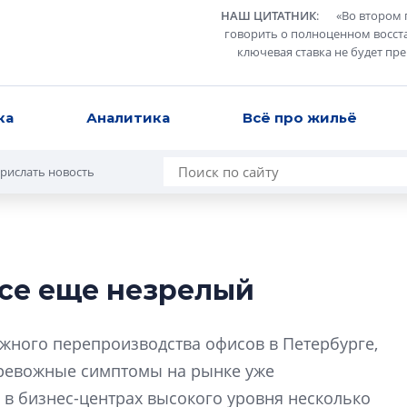
НАШ ЦИТАТНИК
:
«
Во втором 
говорить о полноценном восст
ключевая ставка не будет пр
ка
Аналитика
Всё про жильё
рислать новость
се еще незрелый
В Санкт-Петербу
лучших поющих 
жного перепроизводства офисов в Петербурге,
Гала-концертом з
 тревожные симптомы на рынке уже
девятый сезон тво
 в бизнес-центрах высокого уровня несколько
конкурса строител