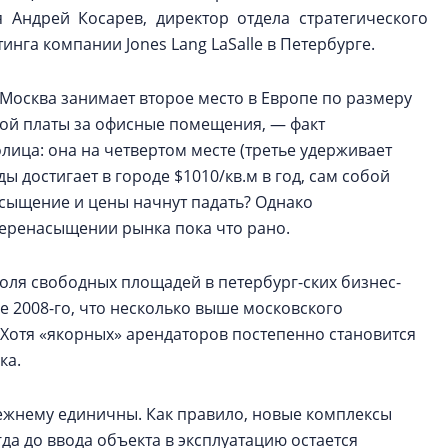
я Андрей Косарев, директор отдела стратегического
инга компании Jones Lang LaSalle в Петербурге.
о Москва занимает второе место в Европе по размеру
ой платы за офисные помещения, — факт
лица: она на четвертом месте (третье удерживает
ы достигает в городе $1010/кв.м в год, сам собой
асыщение и цены начнут падать? Однако
перенасыщении рынка пока что рано.
оля свободных площадей в петербург-ских бизнес-
ле 2008-го, что несколько выше московского
 Хотя «якорных» арендаторов постепенно становится
ка.
режнему единичны. Как правило, новые комплексы
да до ввода объекта в эксплуатацию остается