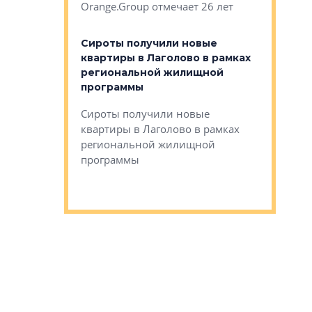
Orange.Group отмечает 26 лет
комплексе
могает»
тестовая 
органики
Сироты получили новые
ском районе
квартиры в Лаголово в рамках
ился еще
региональной жилищной
мещенного
Историч
программы
дом Рома
Ушково м
Сироты получили новые
ком районе
квартиры в Лаголово в рамках
Историче
лся еще один
региональной жилищной
Романова 
го образования
программы
взять под