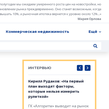
полугодии мы ожидаем умеренного роста цен на новостройки, но
ановлении рынка преждевременно. Оно станет возможным, когда
евышать 10%, а рыночная ипотека вернется к уровню около 12%...
»
Мария Орлова
Коммерческая недвижимость
Ещё
ИНТЕРВЬЮ
в: «Хороший
Кирилл Рудаков: «На первый
Александ
тся в
план выходят факторы,
«Строите
оте»
которые нельзя измерить
основ»
рулеткой»
овременного
Строитель
ГК «Алгоритм» выводит на рынок
тетика,
волнообра