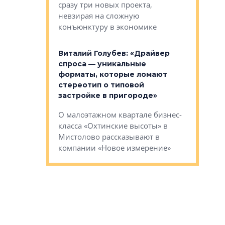
сразу три новых проекта,
ь или
следует с
невзирая на сложную
а, размышляют
Александ
конъюнктуру в экономике
Евгений 
Виталий Голубев: «Драйвер
это не пр
лобов: «Мы
спроса — уникальные
понятные
 Bonava, но мы
форматы, которые ломают
я»
Каким бу
стереотип о типовой
ого пояса»,
Леноблас
застройке в пригороде»
рпоративной
рассказыв
О малоэтажном квартале бизнес-
вает
региона Е
класса «Охтинские высоты» в
I Александр
Мистолово рассказывают в
компании «Новое измерение»