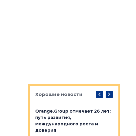
Хорошие новости
рге выбрали
Orange.Group отмечает 26 лет:
В Петерб
строителей
путь развития,
комплекс
международного роста и
тестовая
авершился
доверия
перерабо
рческого