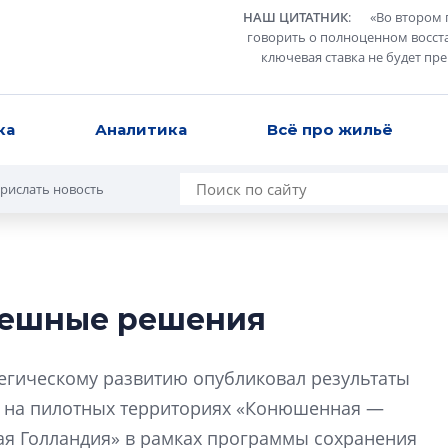
НАШ ЦИТАТНИК
:
«
Во втором 
говорить о полноценном восст
ключевая ставка не будет пр
ка
Аналитика
Всё про жильё
рислать новость
спешные решения
Сергей Софроно
дизайн проявляе
тегическому развитию опубликовал результаты
визуальной чист
й на пилотных территориях «Конюшенная —
Что важнее для с
ая Голландия» в рамках программы сохранения
жилого проекта: эс