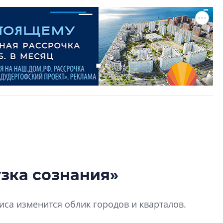
зка сознания»
В Санкт-Петербу
лучших поющих 
зиса изменится облик городов и кварталов.
Гала-концертом з
девятый сезон тво