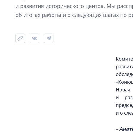
и развития исторического центра. Мы рассп
об итогах работы и о следующих шагах по 
Комите
разви
обсле
«Коню
Новая
и раз
предсе
и о сл
– Анат