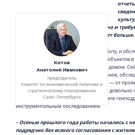
отчеты
сведен
культу
визуальное обследование выполнено и требуе
рассчитывали, что конкретики будет больше.
– Мы ведем сложную, комплексную работу, и обсл
исчерпывающую картину о состоянии объектов в 
Котов
оценить, как поступать с тем или иным домом. С
Анатолий Иванович
называемое визуальное, или камеральное, обслед
председатель
пакета документов по каждому зданию — от прое
Комитет по экономической политике и
и пр. По каждому объекту подготовлен довольно 
стратегическому планированию
Санкт-Петербурга
сжатая информация. На следующем этапе генпод
инструментальным обследованием.
– Осенью прошлого года работы начались с н
подрядчик без всякого согласования с жителя