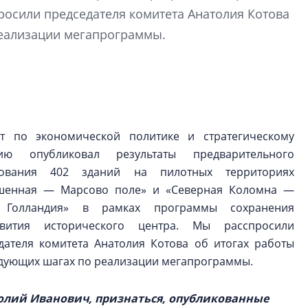
функциональност
росили председателя комитета Анатолия Котова
экономика проект
реализации мегапрограммы.
в ГК «ПСК»
Александр Свино
используем опыт
– другая компани
О потенциале «сер
т по экономической политике и стратегическому
технологиях и ко
тию опубликовал результаты предварительного
культуре рассказы
дования 402 зданий на пилотных территориях
гендиректор STAVN
шенная — Марсово поле» и «Северная Коломна —
Свинолобов
 Голландия» в рамках программы сохранения
вития исторического центра. Мы расспросили
дателя комитета Анатолия Котова об итогах работы
едующих шагах по реализации мегапрограммы.
олий Иванович, признаться, опубликованные