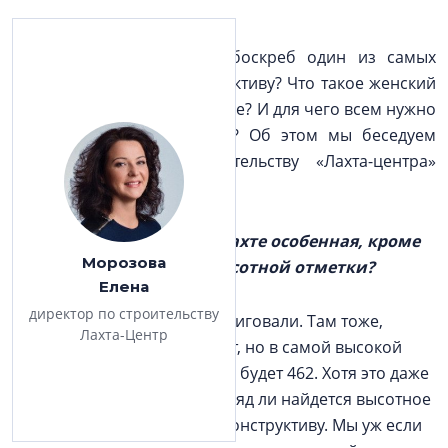
П
очему петербургский небоскреб один из самых
сложных в мире по конструктиву? Что такое женский
стиль руководства на стройке? И для чего всем нужно
разбираться в математике? Об этом мы беседуем
с директором по строительству «Лахта-центра»
Еленой Морозовой.
– Чем стройплощадка в Лахте особенная, кроме
Морозова
рекордной для города высотной отметки?
Елена
директор по строительству
– Мы уже всю Европу заинтриговали. Там тоже,
Лахта-Центр
конечно, небоскребы строят, но в самой высокой
башне — 309 метров, а у нас будет 462. Хотя это даже
не главное. Во всем мире вряд ли найдется высотное
здание, более сложное по конструктиву. Мы уж если