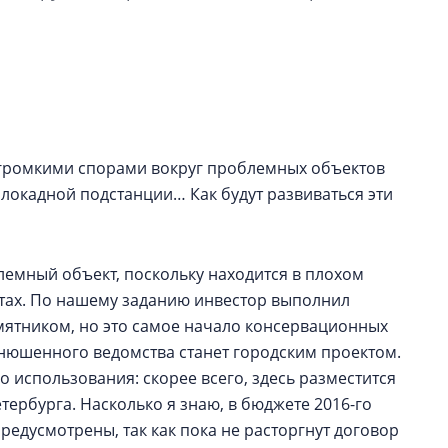
Центробанк: ква
2020-2026 годов
9% дешевле стр
Центробанк: квар
2020-2026 годов п
дешевле строящих
с громкими спорами вокруг проблемных объектов
локадной подстанции… Как будут развиваться эти
емный объект, поскольку находится в плохом
тах. По нашему заданию инвестор выполнил
амятником, но это самое начало консервационных
нюшенного ведомства станет городским проектом.
 использования: скорее всего, здесь разместится
тербурга. Насколько я знаю, в бюджете 2016-го
едусмотрены, так как пока не расторгнут договор