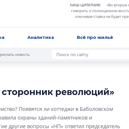
НАШ ЦИТАТНИК
:
«
Во втором 
говорить о полноценном восст
ключевая ставка не будет пр
ка
Аналитика
Всё про жильё
рислать новость
е сторонник революций»
Усадьба Торосов
от эпохи фальш-
мство? Появятся ли коттеджи в Баболовском
Усадьба Торосово 
равила охраны зданий-памятников и
эпохи фальш-пане
огие другие вопросы «НП» ответил председатель