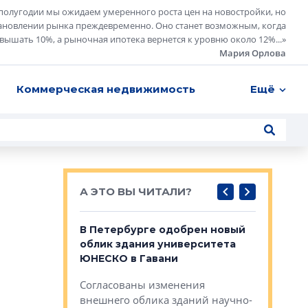
полугодии мы ожидаем умеренного роста цен на новостройки, но
ановлении рынка преждевременно. Оно станет возможным, когда
евышать 10%, а рыночная ипотека вернется к уровню около 12%...
»
Мария Орлова
Коммерческая недвижимость
Ещё
А ЭТО ВЫ ЧИТАЛИ?
о — антидот
В Петербурге одобрен новый
Собствен
панелей
облик здания университета
Императо
ЮНЕСКО в Гавани
как выжа
— антидот от
«старых 
Согласованы изменения
лей
Собственн
внешнего облика зданий научно-