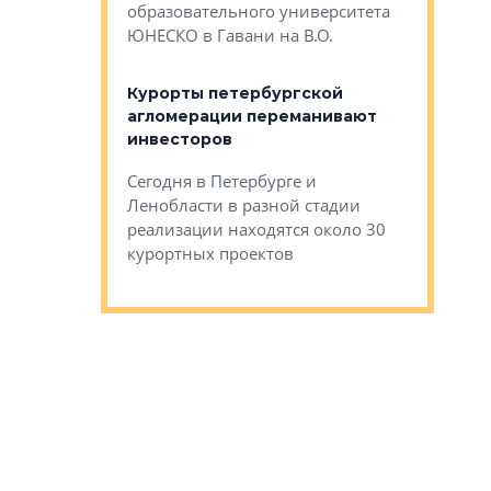
Император
образовательного университета
ртиры в домах
выжать ма
ЮНЕСКО в Гавани на В.О.
 постройки на
костей»
оящихся
Курорты петербургской
тиры в домах
агломерации переманивают
Каким бы
остройки на 9%
инвесторов
Ропса: в
ся
обещают 
Сегодня в Петербурге и
Руины Дом
Ленобласти в разной стадии
сгоревшем
реализации находятся около 30
наследия 
курортных проектов