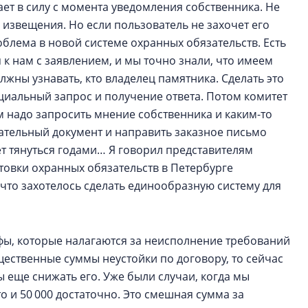
ает в силу с момента уведомления собственника. Не
 извещения. Но если пользователь не захочет его
облема в новой системе охранных обязательств. Есть
 к нам с заявлением, и мы точно знали, что имеем
лжны узнавать, кто владелец памятника. Сделать это
циальный запрос и получение ответа. Потом комитет
м надо запросить мнение собственника и каким-то
чательный документ и направить заказное письмо
т тянуться годами… Я говорил представителям
товки охранных обязательств в Петербурге
 что захотелось сделать единообразную систему для
фы, которые налагаются за неисполнение требований
щественные суммы неустойки по договору, то сейчас
 еще снижать его. Уже были случаи, когда мы
то и 50 000 достаточно. Это смешная сумма за