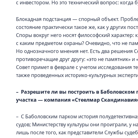
с инвестором. Но это технический вопрос: когда б
Блокадная подстанция — спорный объект. Проблем
состояние практически такое же, как у других по
Споры вокруг него носят философский характер: к
с каким предметом охраны? Очевидно, что не пам
Но однозначного мнения нет. Есть два решения С
противоречащие друг другу: «это не памятник» и
Совет примет в феврале с учетом исследования т
также проведенных историко-культурных эксперт
– Разрешите ли вы построить в Баболовском 
участка — компания «Стеелмар Скандинавия
– С Баболовским парком история полудетективная
судов; Министерству культуры они проиграли, у 
лишь после того, как представители Службы суде