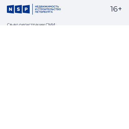
16+
Св-во регистрации СМИ:
ЭЛ №ФС77-67922 от 06.12.2016
Реклама на
Контакты
сайте
О проекте
Мероприятия
© Сетевое издание NSP.RU
Все права защищены. Любое использование
материалов допускается только с согласия редакции.
Разработано
zomg.studio