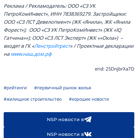
Реклама / Рекламодатель: ООО «СЗ УК
ПетроКомИнвест», ИНН 7838369279. Застройщики:
ООО «СЗ ЛСТ Девелопмент» (ЖК «Янила», ЖК «Янила
Форест»); ООО «СЗ УК ПетроКомИнвест» (ЖК «IQ
Гатчина»»); ООО «СЗ ЛСТ Эксперт» (ЖК ««Окла») –
входят в ГК «
Ленстройтрест
» / Проектные декларации
на
www.наш.дом.рф
erid: 2SDnjbrXa7D
#рейтинги
#первичный рынок жилья
#жилищное строительство
#хорошие новости
NSP новости в
NSP новости в