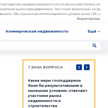
полугодии мы ожидаем умеренного роста цен на новостройки, но
ановлении рынка преждевременно. Оно станет возможным, когда
евышать 10%, а рыночная ипотека вернется к уровню около 12%...
»
Мария Орлова
Коммерческая недвижимость
Ещё
? ЗНАК ВОПРОСА
у первичкой и
Какие меры господдержки
Место об
то значит для
были бы результативными в
локации 
нынешних условиях, отвечают
пригород
участники рынка
выстрели
 первичкой и
недвижимости и
Своим мн
 значит для
строительства