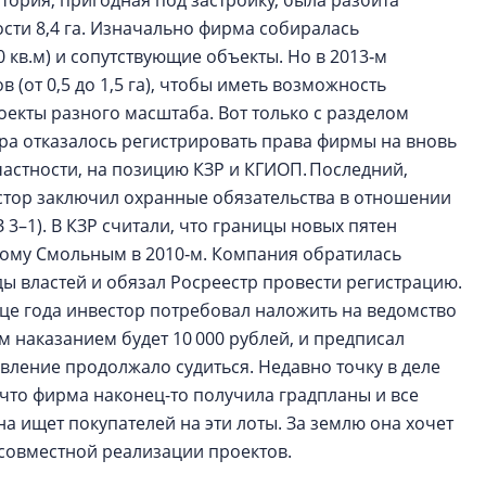
ория, пригодная под застройку, была разбита
сти 8,4 га. Изначально фирма собиралась
0 кв.м) и сопутствующие объекты. Но в 2013‑м
 (от 0,5 до 1,5 га), чтобы иметь возможность
екты разного масштаба. Вот только с разделом
ра отказалось регистрировать права фирмы на вновь
астности, на позицию КЗР и КГИОП. Последний,
естор заключил охранные обязательства в отношении
3–1). В КЗР считали, что границы новых пятен
ному Смольным в 2010‑м. Компания обратилась
ды властей и обязал Росреестр провести регистрацию.
це года инвестор потребовал наложить на ведомство
м наказанием будет 10 000 рублей, и предписал
авление продолжало судиться. Недавно точку в деле
 что фирма наконец-то получила градпланы и все
а ищет покупателей на эти лоты. За землю она хочет
 совместной реализации проектов.