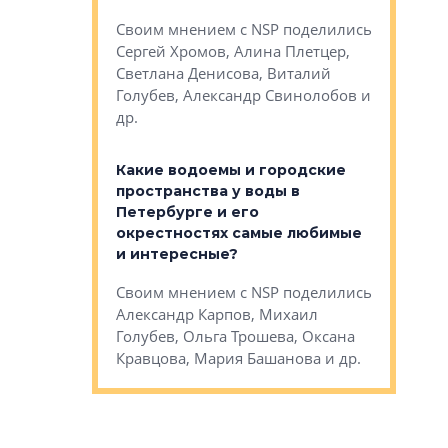
Яна Вирче
нием об этом
Своим мнением с NSP поделились
Денис Зас
 Трошева,
Сергей Хромов, Алина Плетцер,
Свинолобо
ко, Максим
Светлана Денисова, Виталий
и др.
енисова,
Голубев, Александр Свинолобов и
ев и другие
др.
Важно ли
апартам
востребованы
Какие водоемы и городские
Конститу
 компетенции
пространства у воды в
временно
мента и
Петербурге и его
Своим мн
окрестностях самые любимые
Раиль Му
NSP поделились
и интересные?
Кудинов, 
на, Анжелика
Своим мнением с NSP поделились
Карина Ш
ндр
Александр Карпов, Михаил
Дементьев
сандр Кравцов,
Голубев, Ольга Трошева, Оксана
др.
Кравцова, Мария Башанова и др.