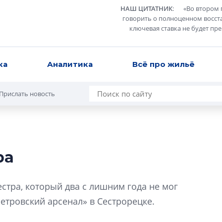
НАШ ЦИТАТНИК
:
«
Во втором 
говорить о полноценном восст
ключевая ставка не будет пр
ка
Аналитика
Всё про жильё
Прислать новость
ра
Разрыв цен межд
вторичкой: что э
естра, который два с лишним года не мог
рынка?
Петровский арсенал» в Сестрорецке.
Разрыв цен между
вторичкой: что это