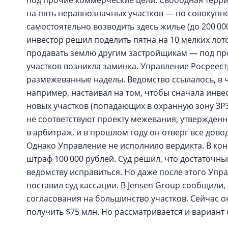
под прочие коммерческие цели. Свободная террит
на пять неравнозначных участков — по совокупно
самостоятельно возводить здесь жилье (до 200 00
инвестор решил поделить пятна на 10 мелких лотов
продавать землю другим застройщикам — под про
участков возникла заминка. Управление Росреест
размежеванные наделы. Ведомство ссылалось, в ч
например, настаивал на том, чтобы сначала инв
новых участков (попадающих в охранную зону ЗРЗ 
не соответствуют проекту межевания, утвержден
в арбитраж, и в прошлом году он отверг все дово
Однако Управление не исполнило вердикта. В кон
штраф 100 000 рублей. Суд решил, что достаточны
ведомству исправиться. Но даже после этого Упр
поставил суд кассации. В Jensen Group сообщили,
согласования на большинство участков. Сейчас он
получить $75 млн. Но рассматривается и вариант