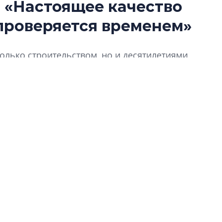
 «Настоящее качество
Разрыв цен межд
проверяется временем»
вторичкой: что э
рынка?
только строительством, но и десятилетиями
Разрыв цен между
вторичкой: что это
о и для девелопера, и для управляющей
рынка? Своим мне
льный директор STAVNI Александр Свинолобов.
поделились Ольга
Екатерина Немчен
Жабин, Светлана Д
Константин Сторож
Какие наиболее 
специальности и
в сфере девелоп
строительства?
Своим мнением с 
Валентина Калини
Альшаева, Алекса