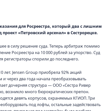
рынка? Своим мне
поделились Ольга
Екатерина Немчен
Жабин, Светлана Д
Константин Сторож
аказания для Росреестра, который два с лишним
д проект «Петровский арсенал» в Сестрорецке.
Какие наиболее 
специальности и
шее в силу решение суда. Теперь арбитраж помимо
в сфере девелоп
ние Росреестра на 10 000 рублей за упорство. Суд
строительства?
тя регистраторы спорили до последнего.
Своим мнением с 
Валентина Калини
0 лет. Jensen Group приобрела 92% акций
Альшаева, Алекса
м и через два года начала преобразовывать
Свинолобов, Алек
Кирилл Кудинов и 
ет дочерняя структура — ООО «Сестра Ривер
о, возникло много бюрократических препон.
одятся девять корпусов, охраняемых КГИОП. Три
еоборудовать под лофты, остальные задействовать