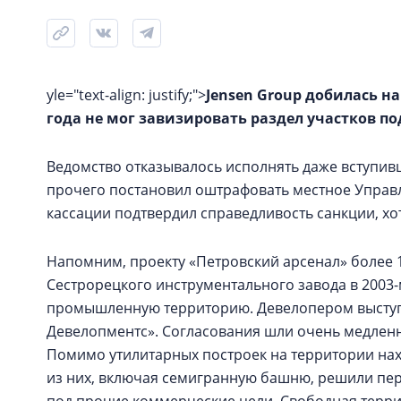
yle="text-align: justify;">
Jensen Group добилась н
года не мог завизировать раздел участков по
Ведомство отказывалось исполнять даже вступив
прочего постановил оштрафовать местное Управле
кассации подтвердил справедливость санкции, хо
Напомним, проекту «Петровский арсенал» более 1
Сестрорецкого инструментального завода в 2003-
промышленную территорию. Девелопером выступа
Девелопментс». Согласования шли очень медленн
Помимо утилитарных построек на территории нах
из них, включая семигранную башню, решили пер