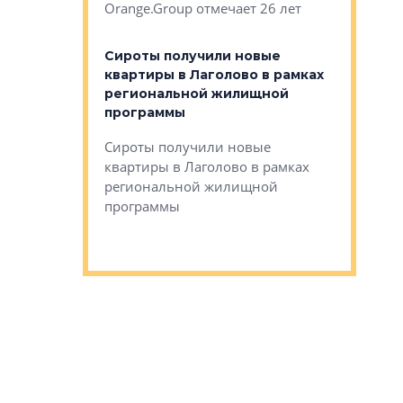
Orange.Group отмечает 26 лет
комплексе
могает»
тестовая 
органики
Сироты получили новые
ском районе
квартиры в Лаголово в рамках
ился еще
региональной жилищной
мещенного
Историч
программы
дом Рома
Ушково м
Сироты получили новые
ком районе
квартиры в Лаголово в рамках
Историче
лся еще один
региональной жилищной
Романова 
го образования
программы
взять под