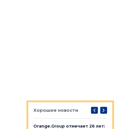
Хорошие новости
рге выбрали
Orange.Group отмечает 26 лет:
В Петерб