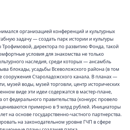
строить и жить по
В Красногвардей
Петербурга появ
анимался организацией конференций и культурных
один центр сов
образования
табную задачу — создать парк истории и культуры
ны Трофимовой, директора по развитию Фонда, такой
В Красногвардейс
комфортные условия для знакомства не только
Петербурга появи
центр совмещенно
культурного наследия, среди которых — ансамбль
ыва блокады, усадьбы Всеволожского района (в том
е сооружения Староладожского канала. В планах —
ти, музей воды, музей торговли, центр исторических
нном виде эти идеи содержатся в мастер-плане,
а от федерального правительства (конкурс провело
оцениваются примерно в 9 млрд рублей. Инициаторы
лет на основе государственно-частного партнерства.
тировать на законодательном уровне ГЧП в сфере
стиционные планы создания парка.