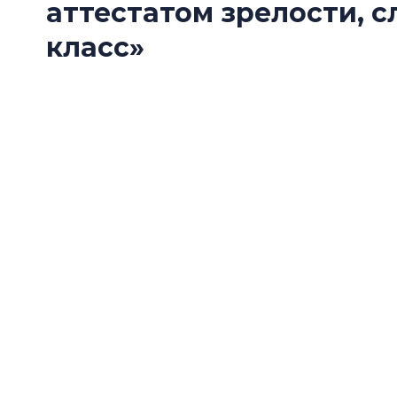
аттестатом зрелости, 
класс»
«Ленстройтресту» исполнилось 30 лет. Одна
поводом подвести формальные итоги, скол
развития. О том, как изменились запросы по
девелоперу и почему компания решила расти
генеральный директор «Ленстройтреста» Де