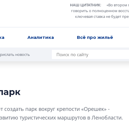
НАШ ЦИТАТНИК
:
«
Во втором 
говорить о полноценном восст
ключевая ставка не будет пр
ка
Аналитика
Всё про жильё
рислать новость
парк
В Санкт-Петербу
лучших поющих 
т создать парк вокруг крепости «Орешек» -
Гала-концертом з
звитию туристических маршрутов в Ленобласти.
девятый сезон тво
конкурса строител