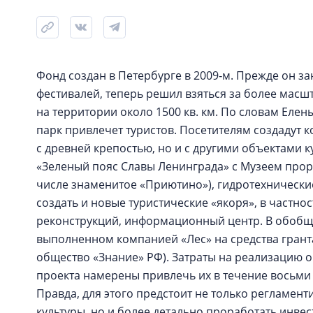
Фонд создан в Петербурге в 2009‑м. Прежде он з
фестивалей, теперь решил взяться за более масш
на территории около 1500 кв. км. По словам Еле
парк привлечет туристов. Посетителям создадут 
с древней крепостью, но и с другими объектами 
«Зеленый пояс Славы Ленинграда» с Музеем прор
числе знаменитое «Приютино»), гидротехнически
создать и новые туристические «якоря», в частнос
реконструкций, информационный центр. В обобще
выполненном компанией «Лес» на средства грант
общество «Знание» РФ). Затраты на реализацию 
проекта намерены привлечь их в течение восьми 
Правда, для этого предстоит не только регламен
культуры, но и более детально проработать инве