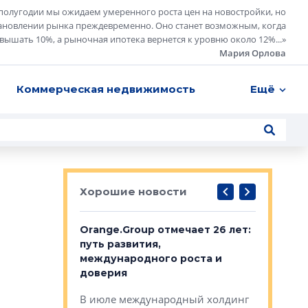
полугодии мы ожидаем умеренного роста цен на новостройки, но
ановлении рынка преждевременно. Оно станет возможным, когда
евышать 10%, а рыночная ипотека вернется к уровню около 12%...
»
Мария Орлова
Коммерческая недвижимость
Ещё
Хорошие новости
рге выбрали
Orange.Group отмечает 26 лет:
В Петерб
строителей
путь развития,
комплекс
международного роста и
тестовая
авершился
доверия
перерабо
рческого
В июле международный холдинг
В Петербу
ей «Нам песня