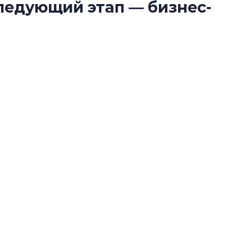
следующий этап — бизнес-
лучших поющих 
Гала-концертом з
девятый сезон тво
конкурса строител
ко юбилей для компании стал не столько
строить и жить по
ько очередным рубежом между этапами
В Красногвардей
купателей, из чего складывается доверие к
Петербурга появ
 не за счет увеличения объемов, рассказал
один центр сов
нис Заседателев.
образования
В Красногвардейс
Петербурга появи
центр совмещенно