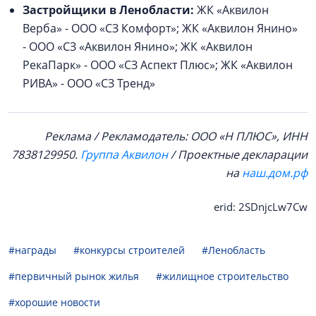
Застройщики в Ленобласти:
ЖК «Аквилон
Верба» - ООО «СЗ Комфорт»; ЖК «Аквилон Янино»
- ООО «СЗ «Аквилон Янино»; ЖК «Аквилон
РекаПарк» - ООО «СЗ Аспект Плюс»; ЖК «Аквилон
РИВА» - ООО «СЗ Тренд»
Реклама / Рекламодатель: ООО «Н ПЛЮС», ИНН
7838129950.
Группа Аквилон
/ Проектные декларации
на
наш.дом.рф
erid: 2SDnjcLw7Cw
#награды
#конкурсы строителей
#Ленобласть
#первичный рынок жилья
#жилищное строительство
#хорошие новости