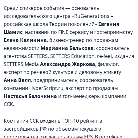
Среди спикеров события — основатель
исследовательского центра «RuGenerations –
российская школа Теории поколений»
Евгения
Шамис
, наставник по FINE сервису и гостеприимству
Елена Калинина
, бизнес-тренер по продажам
недвижимости
Марианна Белькова
, сооснователь
агентства SETTERS, SETTERS Education, re-feel, издания
SETTERS Media
Александра Жаркова
, филолог,
эксперт по речевой культуре и деловому этикету
Анна Валл
, предприниматель, сооснователь
компании HyperScript.ru, эксперт по продажам
Настасья Белочкина
и топ-менеджеры компании
ССК.
Компания ССК входит в ТОП-10 рейтинга
застройщиков РФ по объемам текущего
строительства, согласно данным ЕРЗ. В портфеле