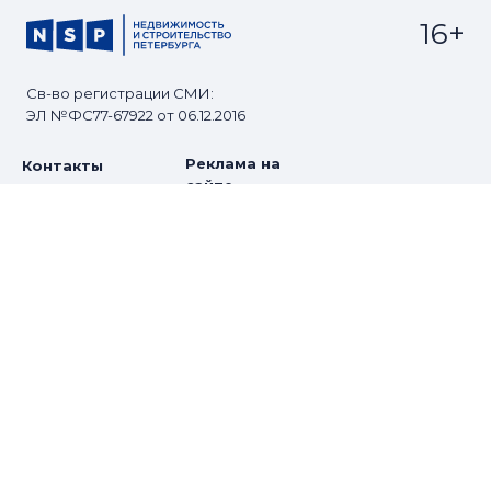
16+
Св-во регистрации СМИ:
ЭЛ №ФС77-67922 от 06.12.2016
Реклама на
Контакты
сайте
О проекте
Мероприятия
© Сетевое издание NSP.RU
Все права защищены. Любое использование
материалов допускается только с согласия редакции.
Разработано
zomg.studio