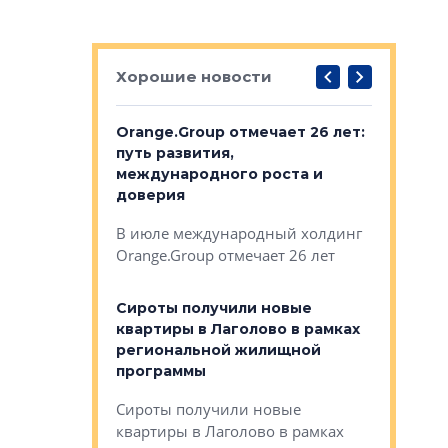
Хорошие новости
рге выбрали
Orange.Group отмечает 26 лет:
В Петерб
строителей
путь развития,
комплекс
международного роста и
тестовая
авершился
доверия
перерабо
рческого
В июле международный холдинг
В Петербу
ей «Нам песня
Orange.Group отмечает 26 лет
комплексе
могает»
тестовая 
органики
Сироты получили новые
ском районе
квартиры в Лаголово в рамках
ился еще
региональной жилищной
мещенного
Историч
программы
дом Рома
Ушково м
Сироты получили новые
ком районе
квартиры в Лаголово в рамках
Историче
лся еще один