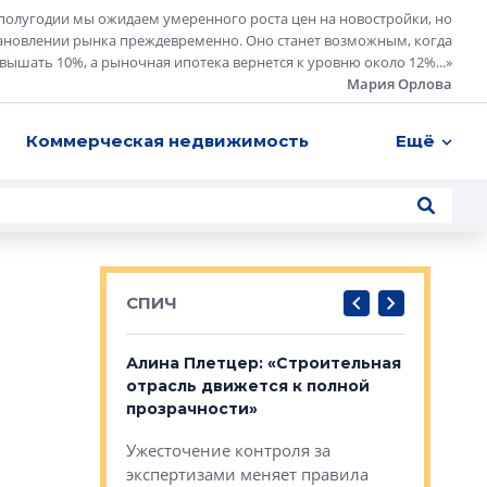
полугодии мы ожидаем умеренного роста цен на новостройки, но
ановлении рынка преждевременно. Оно станет возможным, когда
евышать 10%, а рыночная ипотека вернется к уровню около 12%...
»
Мария Орлова
Коммерческая недвижимость
Ещё
СПИЧ
: «Поводом
Алина Плетцер: «Строительная
Елена Фе
жет быть
отрасль движется к полной
блок МФК
биль»
прозрачности»
экосисте
каль»: поводом
Ужесточение контроля за
Проектир
ет быть даже
экспертизами меняет правила
непрерыв