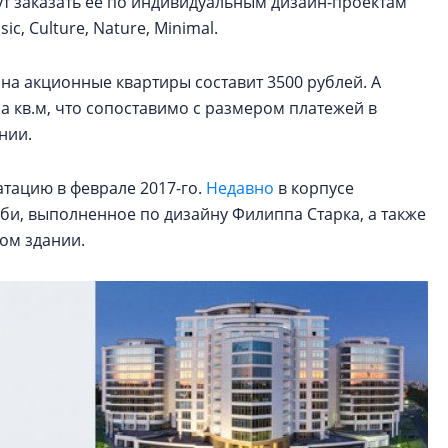
т заказать ее по индивидуальным дизайн-проектам
c, Culture, Nature, Minimal.
 на акционные квартиры составит 3500 рублей. А
за кв.м, что сопоставимо с размером платежей в
нии.
тацию в феврале 2017-го.
Недавно
в корпусе
би, выполненное по дизайну Филиппа Старка, а также
том здании.