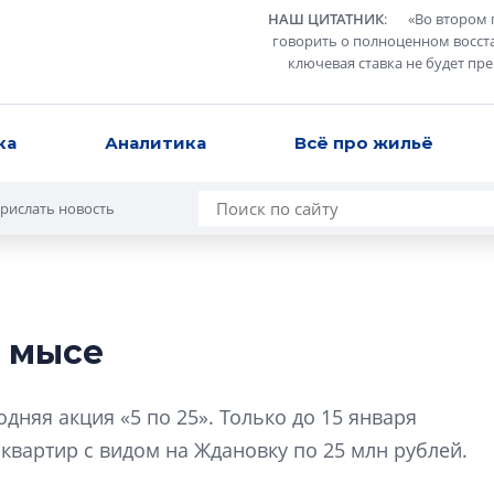
НАШ ЦИТАТНИК
:
«
Во втором 
говорить о полноценном восст
ключевая ставка не будет пр
ка
Аналитика
Всё про жильё
рислать новость
 мысе
Роман Корнышев
перемен в ЖК мо
дняя акция «5 по 25». Только до 15 января
даже электромо
квартир с видом на Ждановку по 25 млн рублей.
Девелопер «Верти
перемен в ЖК мож