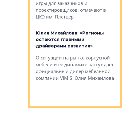
игры для заказчиков и
управлен
проектировщиков, отмечают в
поиска ко
ЦКЭ им. Плетцер
ГК «Глоба
: «Будущее за
к меняется
лей»
Юлия Михайлова: «Регионы
Алексей 
остаются главными
«Вертика
рают те
драйверами развития»
не новый
еще больше
стиничному
О ситуации на рынке корпусной
О том, по
верены в УК
мебели и ее динамике рассуждает
экспертиз
официальный дилер мебельной
преимущес
компании VIMIS Юлия Михайлова
гендирект
Алексей 