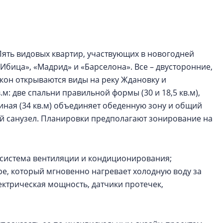
электромобиль
Карина Шальнова
«гибридом» — ка
рынок апарт-оте
Пять видовых квартир, участвующих в новогодней
Ибица», «Мадрид» и «Барселона». Все – двусторонние,
Конкуренцию выиг
окон открываются виды на реку Ждановку и
апарты, которые 
м: две спальни правильной формы (30 и 18,5 кв.м),
приблизятся к го
уровню сервиса, у
стиная (34 кв.м) объединяет обеденную зону и общий
КЕЙПОРТ
ой санузел. Планировки предполагают зонирование на
 система вентиляции и кондиционирования;
ре, который мгновенно нагревает холодную воду за
ектрическая мощность, датчики протечек,