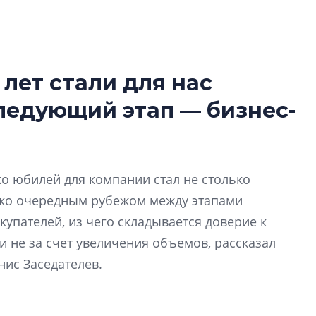
 лет стали для нас
В Санкт-Петербу
следующий этап — бизнес-
лучших поющих 
Гала-концертом з
девятый сезон тво
конкурса строител
ко юбилей для компании стал не столько
строить и жить по
ько очередным рубежом между этапами
В Красногвардей
купателей, из чего складывается доверие к
Петербурга появ
 не за счет увеличения объемов, рассказал
один центр сов
нис Заседателев.
образования
В Красногвардейс
Петербурга появи