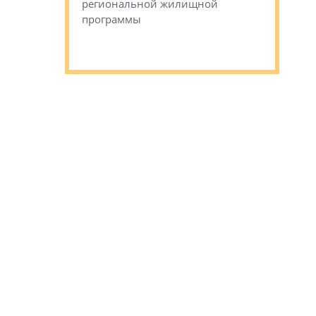
региональной жилищной
Романова 
го образования
программы
взять под