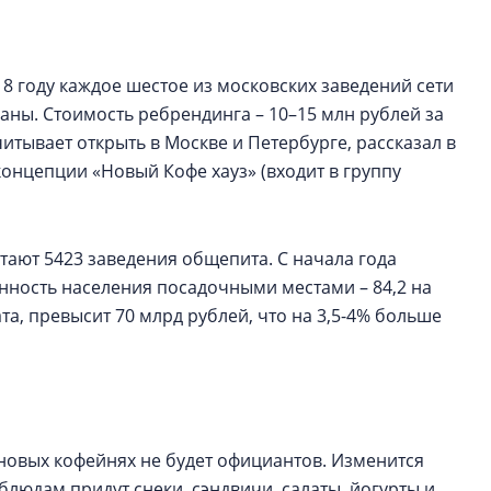
строить и жить по
В Красногвардей
18 году каждое шестое из московских заведений сети
Петербурга появ
ланы. Стоимость ребрендинга – 10–15 млн рублей за
один центр сов
образования
читывает открыть в Москве и Петербурге, рассказал в
нцепции «Новый Кофе хауз» (входит в группу
В Красногвардейс
Петербурга появи
центр совмещенно
тают 5423 заведения общепита. С начала года
енность населения посадочными местами – 84,2 на
та, превысит 70 млрд рублей, что на 3,5-4% больше
 новых кофейнях не будет официантов. Изменится
людам придут снеки, сэндвичи, салаты, йогурты и