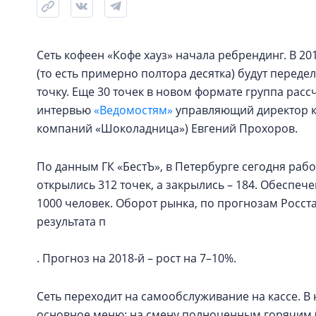
Сеть кофеен «Кофе хауз» начала ребрендинг. В 20
(то есть примерно полтора десятка) будут переде
точку. Еще 30 точек в новом формате группа расс
интервью
«Ведомостям»
управляющий директор ко
компаний «Шоколадница») Евгений Прохоров.
По данным ГК «БестЪ», в Петербурге сегодня рабо
открылись 312 точек, а закрылись – 184. Обеспеч
1000 человек. Оборот рынка, по прогнозам Росста
результата п
. Прогноз на 2018-й – рост на 7–10%.
Сеть переходит на самообслуживание на кассе. В
основное меню: на смену полноценным горячим б