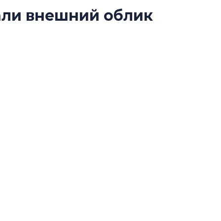
али внешний облик
Роман Корнышев
 метро «Купчино»
перемен в ЖК мо
даже электромо
Девелопер «Верти
 города построят Собор святителя Алексия
перемен в ЖК мож
 Руси.
электромобиль
Карина Шальнова
«гибридом» — ка
рынок апарт-оте
Конкуренцию выиг
апарты, которые 
приблизятся к го
уровню сервиса, у
КЕЙПОРТ