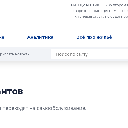
НАШ ЦИТАТНИК
:
«
Во втором 
говорить о полноценном восст
ключевая ставка не будет пр
ка
Аналитика
Всё про жильё
рислать новость
антов
В Санкт-Петербу
лучших поющих 
и переходят на самообслуживание.
Гала-концертом з
девятый сезон тво
конкурса строител