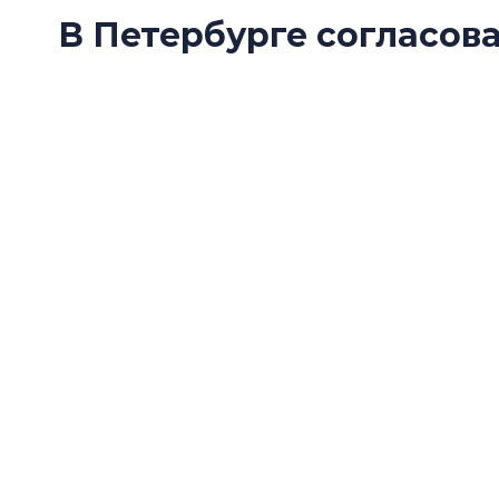
В Петербурге согласов
нового собора рядом с
На Балканской улице во Фрунзенском районе
митрополита Киевского, Московского и Всея