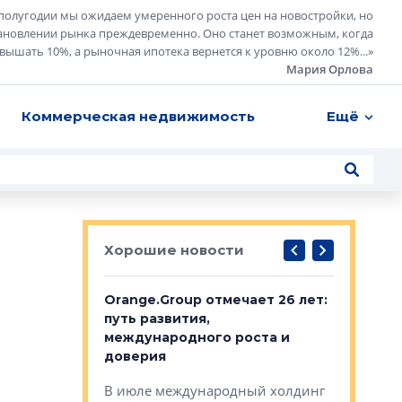
полугодии мы ожидаем умеренного роста цен на новостройки, но
ановлении рынка преждевременно. Оно станет возможным, когда
евышать 10%, а рыночная ипотека вернется к уровню около 12%...
»
Мария Орлова
Коммерческая недвижимость
Ещё
Хорошие новости
рге выбрали
Orange.Group отмечает 26 лет:
В Петерб
строителей
путь развития,
комплекс
международного роста и
тестовая
авершился
доверия
перерабо
рческого
В июле международный холдинг
В Петербу
ей «Нам песня