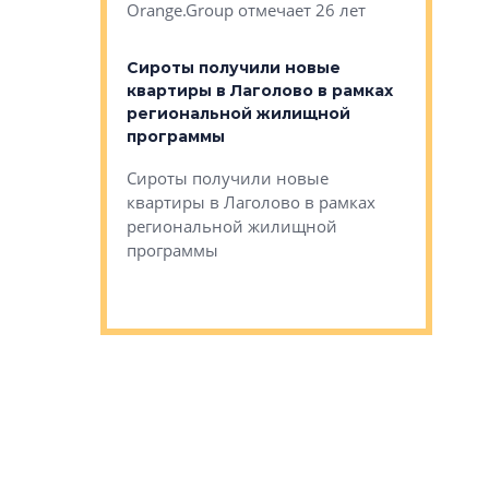
Orange.Group отмечает 26 лет
комплексе
могает»
тестовая 
органики
Сироты получили новые
ском районе
квартиры в Лаголово в рамках
ился еще
региональной жилищной
мещенного
Историч
программы
дом Рома
Ушково м
Сироты получили новые
ком районе
квартиры в Лаголово в рамках
Историче
лся еще один
региональной жилищной
Романова 
го образования
программы
взять под