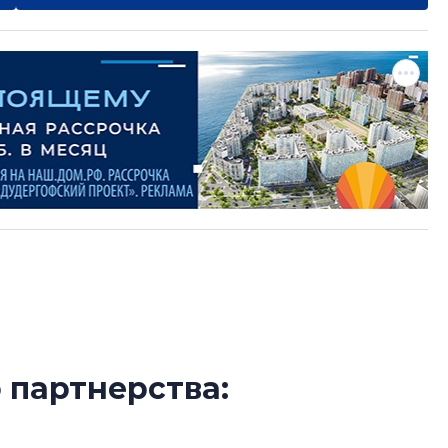
 партнерства:
Сергей Софроно
находится в поисках
дизайн проявляе
визуальной чист