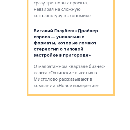
сразу три новых проекта,
ь или
следует с
невзирая на сложную
а, размышляют
Александ
конъюнктуру в экономике
Евгений 
Виталий Голубев: «Драйвер
это не пр
лобов: «Мы
спроса — уникальные
понятные
 Bonava, но мы
форматы, которые ломают
я»
Каким бу
стереотип о типовой
ого пояса»,
Леноблас
застройке в пригороде»
рпоративной
рассказыв
О малоэтажном квартале бизнес-
вает
региона Е
класса «Охтинские высоты» в
I Александр
Мистолово рассказывают в
компании «Новое измерение»