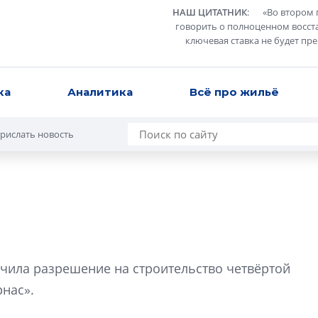
НАШ ЦИТАТНИК
:
«
Во втором 
говорить о полноценном восст
ключевая ставка не будет пр
ка
Аналитика
Всё про жильё
рислать новость
Сергей Софроно
дизайн проявляе
учила разрешение на строительство четвёртой
визуальной чист
нас».
Что важнее для с
жилого проекта: эс