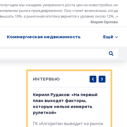
полугодии мы ожидаем умеренного роста цен на новостройки, но
ановлении рынка преждевременно. Оно станет возможным, когда
евышать 10%, а рыночная ипотека вернется к уровню около 12%...
»
Мария Орлова
Коммерческая недвижимость
Ещё
ИНТЕРВЬЮ
в: «Хороший
Кирилл Рудаков: «На первый
Александ
тся в
план выходят факторы,
«Строите
оте»
которые нельзя измерить
основ»
рулеткой»
овременного
Строитель
ГК «Алгоритм» выводит на рынок
тетика,
волнообра