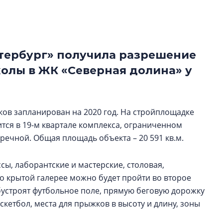
функциональност
экономика проект
в ГК «ПСК»
тербург» получила разрешение
Александр Свино
используем опыт
колы в ЖК «Северная долина» у
– другая компани
О потенциале «сер
технологиях и ко
ков запланирован на 2020 год. На стройплощадке
культуре рассказы
тся в 19-м квартале комплекса, ограниченном
гендиректор STAVN
Свинолобов
ечной. Общая площадь объекта – 20 591 кв.м.
ы, лаборантские и мастерские, столовая,
По крытой галерее можно будет пройти во второе
бустроят футбольное поле, прямую беговую дорожку
скетбол, места для прыжков в высоту и длину, зоны