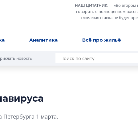
НАШ ЦИТАТНИК
:
«
Во втором 
говорить о полноценном восст
ключевая ставка не будет пр
ка
Аналитика
Всё про жильё
рислать новость
навируса
Разрыв цен межд
вторичкой: что э
а Петербурга 1 марта.
рынка?
Разрыв цен между
вторичкой: что это