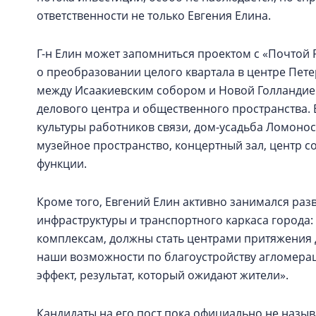
ответственности не только Евгения Елина.
Г-н Елин может запомниться проектом с «Почтой Р
о преобразовании целого квартала в центре Пет
между Исаакиевским собором и Новой Голландией
делового центра и общественного пространства. 
культуры работников связи, дом-усадьба Ломоносо
музейное пространство, концертный зал, центр с
функции.
Кроме того, Евгений Елин активно занимался ра
инфраструктуры и транспортного каркаса города
комплексам, должны стать центрами притяжения
наши возможности по благоустройству агломерац
эффект, результат, который ожидают жители».
Кандидаты на его пост пока официально не назыв