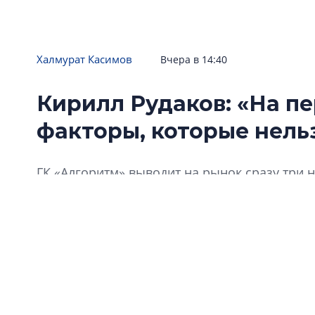
Халмурат Касимов
Вчера в 14:40
Кирилл Рудаков: «На п
факторы, которые нель
ГК «Алгоритм» выводит на рынок сразу три 
конъюнктуру в экономике. Причем один из н
территорий в Щеглово, а другой – в новом 
апартаментов бизнес-класса. Еще одна знач
теперь она называется «Алгоритм жизни». Ч
отразится на философии продукта? Какие пр
покупательские предпочтения? На эти и дру