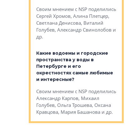
Яна Вирче
нием об этом
Своим мнением с NSP поделились
Денис Зас
 Трошева,
Сергей Хромов, Алина Плетцер,
Свинолобо
ко, Максим
Светлана Денисова, Виталий
и др.
енисова,
Голубев, Александр Свинолобов и
ев и другие
др.
Важно ли
апартам
востребованы
Какие водоемы и городские
Конститу
 компетенции
пространства у воды в
временно
мента и
Петербурге и его
Своим мн
окрестностях самые любимые
Раиль Му
NSP поделились
и интересные?
Кудинов, 
на, Анжелика
Своим мнением с NSP поделились
Карина Ш
ндр
Александр Карпов, Михаил
Дементьев
сандр Кравцов,
Голубев, Ольга Трошева, Оксана
др.
Кравцова, Мария Башанова и др.