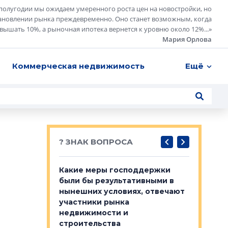
полугодии мы ожидаем умеренного роста цен на новостройки, но
ановлении рынка преждевременно. Оно станет возможным, когда
евышать 10%, а рыночная ипотека вернется к уровню около 12%...
»
Мария Орлова
Коммерческая недвижимость
Ещё
? ЗНАК ВОПРОСА
у первичкой и
Какие меры господдержки
Место об
то значит для
были бы результативными в
локации 
нынешних условиях, отвечают
пригород
участники рынка
выстрели
 первичкой и
недвижимости и
Своим мн
 значит для
строительства