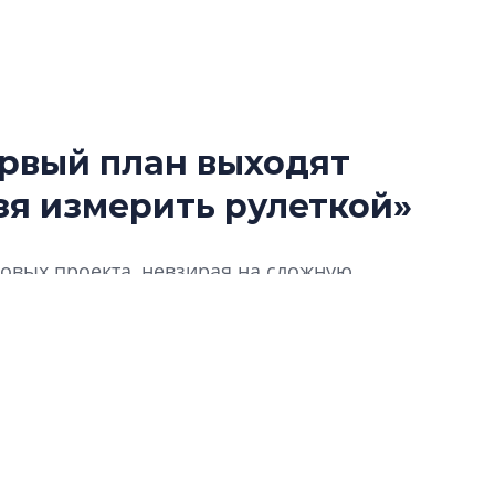
ервый план выходят
Роман Корнышев
зя измерить рулеткой»
перемен в ЖК мо
даже электромо
Девелопер «Верти
новых проекта, невзирая на сложную
перемен в ЖК мож
их – в рамках комплексного развития
электромобиль
для девелопера сегменте курортных
имая веха в жизни компании – ребрендинг,
Карина Шальнова
«гибридом» — ка
то изменилось в ДНК компании и как это
рынок апарт-оте
еимущества сулит КРТ? Как изменились
Конкуренцию выиг
гие вопросы отвечает генеральный директор
апарты, которые 