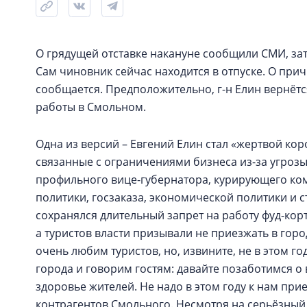
О грядущей отставке накануне сообщили СМИ, зат
Сам чиновник сейчас находится в отпуске. О прич
сообщается. Предположительно, г-н Елин вернётся
работы в Смольном.
Одна из версий – Евгений Елин стал «жертвой ко
связанные с ограничениями бизнеса из-за угроз
профильного вице-губернатора, курирующего к
политики, госзаказа, экономической политики и 
сохранялся длительный запрет на работу фуд-кор
а туристов власти призывали не приезжать в гор
очень любим туристов, но, извините, не в этом г
города и говорим гостям: давайте позаботимся о
здоровье жителей. Не надо в этом году к нам при
контрагентов Смольного. Несмотря на серьёзный