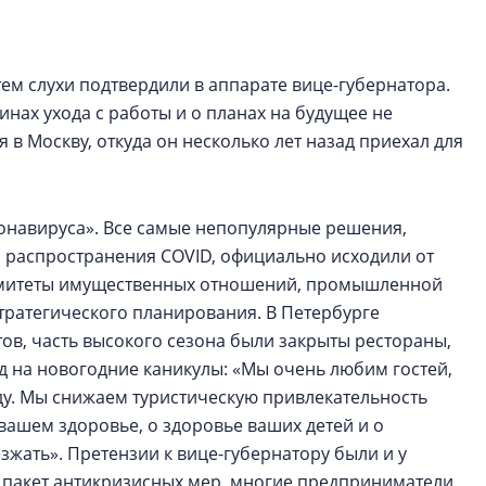
рынка? Своим мне
поделились Ольга
Екатерина Немчен
Жабин, Светлана Д
ем слухи подтвердили в аппарате вице-губернатора.
Константин Сторож
инах ухода с работы и о планах на будущее не
 в Москву, откуда он несколько лет назад приехал для
Какие наиболее 
специальности и
в сфере девелоп
ронавируса». Все самые непопулярные решения,
строительства?
ы распространения COVID, официально исходили от
Своим мнением с 
омитеты имущественных отношений, промышленной
Валентина Калини
стратегического планирования. В Петербурге
Альшаева, Алекса
тов, часть высокого сезона были закрыты рестораны,
Свинолобов, Алек
од на новогодние каникулы: «Мы очень любим гостей,
Кирилл Кудинов и 
оду. Мы снижаем туристическую привлекательность
 вашем здоровье, о здоровье ваших детей и о
езжать». Претензии к вице-губернатору были и у
 пакет антикризисных мер, многие предприниматели