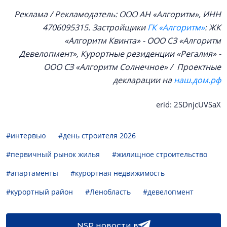
Реклама / Рекламодатель: ООО АН «Алгоритм», ИНН
4706095315. Застройщики
ГК «Алгоритм»
: ЖК
«Алгоритм Квинта» - ООО СЗ «Алгоритм
Девелопмент», Курортные резиденции «Регалия» -
ООО СЗ «Алгоритм Солнечное» / Проектные
декларации на
наш.дом.рф
erid: 2SDnjcUVSaX
#интервью
#день строителя 2026
#первичный рынок жилья
#жилищное строительство
#апартаменты
#курортная недвижимость
#курортный район
#Ленобласть
#девелопмент
NSP новости в