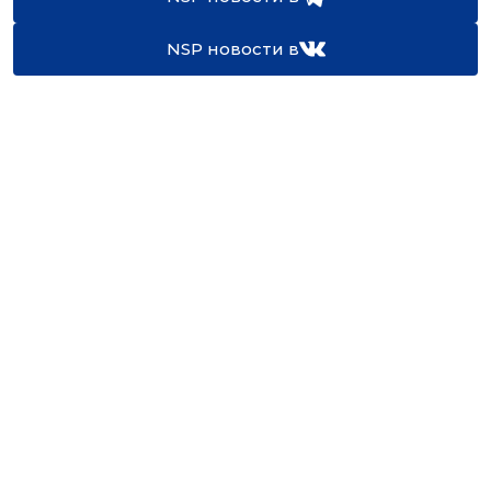
NSP новости в
16+
Св-во регистрации СМИ:
ЭЛ №ФС77-67922 от 06.12.2016
Реклама на
Контакты
сайте
О проекте
Мероприятия