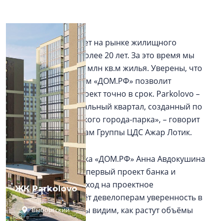
«Группа ЦДС работает на рынке жилищного
строительства уже более 20 лет. За это время мы
построили более 4,5 млн кв.м жилья. Уверены, что
партнёрство с банком «ДОМ.РФ» позволит
реализовать этот проект точно в срок. Parkolovo –
действительно уникальный квартал, созданный по
принципу европейского города-парка», – говорит
директор по финансам Группы ЦДС Ажар Лотик.
Вице-президент банка «ДОМ.РФ» Анна Авдокушина
поясняет, что это не первый проект банка и
застройщика, а переход на проектное
ЖК Parkolovo
финансирование даёт девелоперам уверенность в
завтрашнем дне: «Мы видим, как растут объёмы
Выборгский