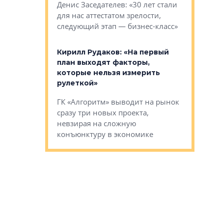
О малоэта
щем спальных
Денис Заседателев: «30 лет стали
класса «О
ерных ловушках
для нас аттестатом зрелости,
Мистолово
Глобал ЭМ»
следующий этап — бизнес-класс»
компании
в: «Хороший
Кирилл Рудаков: «На первый
тся в
план выходят факторы,
Александ
оте»
которые нельзя измерить
«Строите
рулеткой»
основ»
овременного
ГК «Алгоритм» выводит на рынок
Строитель
тетика,
сразу три новых проекта,
волнообра
ь или
невзирая на сложную
следует с
а, размышляют
конъюнктуру в экономике
Александ