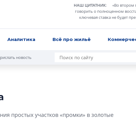
НАШ ЦИТАТНИК
:
«
Во втором 
говорить о полноценном восст
ключевая ставка не будет пр
Аналитика
Всё про жильё
Коммерче
рислать новость
а
Татьяна Бровкина
монотонной спал
ия простых участков «промки» в золотые
деконструктиви
стать спасением
О границах новато