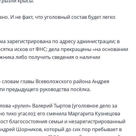
огрызли крысы.
ано. И не факт, что уголовный состав будет легко
ма зарегистрирована по адресу администрации; в
сятка исков от ФНС; дела прекращены «на основании
жника либо получить сведения о наличии
о словам главы Всеволожского района Андрея
сти предыдущего руководства посёлка.
лова «рулил» Валерий Тыртов (уголовное дело за
 тихо угасло); его сменила Маргарита Кузнецова
рост благосостояния семьи и незарегистрированный
Андрей Шорников, который до сих пор пребывает в