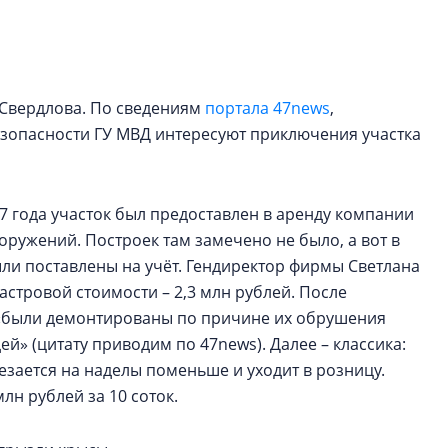
Петербурга, буду
районов и инжен
рассказали в ГК «
Свердлова. По сведениям
портала 47news
Сергей Софроно
,
дизайн проявляе
зопасности ГУ МВД интересуют приключения участка
визуальной чист
Что важнее для с
жилого проекта: эс
17 года участок был предоставлен в аренду компании
функциональност
оружений. Построек там замечено не было, а вот в
экономика проект
ли поставлены на учёт. Гендиректор фирмы Светлана
в ГК «ПСК»
астровой стоимости – 2,3 млн рублей. После
«были демонтированы по причине их обрушения
й» (цитату приводим по 47news). Далее – классика:
езается на наделы поменьше и уходит в розницу.
млн рублей за 10 соток.