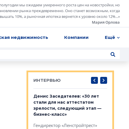
полугодии мы ожидаем умеренного роста цен на новостройки, но
ановлении рынка преждевременно. Оно станет возможным, когда
евышать 10%, а рыночная ипотека вернется к уровню около 12%...
»
Мария Орлова
ская недвижимость
Компании
Ещё
ИНТЕРВЬЮ
: «На
Денис Заседателев: «30 лет
Виталий 
ьной окраине
стали для нас аттестатом
спроса —
зм может
зрелости, следующий этап —
форматы,
»
бизнес-класс»
стереоти
застройк
рства в центре
Гендиректор «Ленстройтрест»