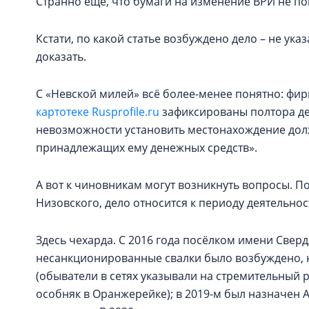
Странно ещё, что бумаги на изменение ВРИ не п
Кстати, по какой статье возбуждено дело – не указ
доказать.
С «Невской милей» всё более-менее понятно: фир
картотеке Rusprofile.ru
зафиксированы полтора де
невозможности установить местонахождение дол
принадлежащих ему денежных средств».
А вот к чиновникам могут возникнуть вопросы. П
Низовского, дело относится к периоду деятельно
Здесь чехарда. С 2016 года посёлком имени Сверд
несанкционированные свалки было возбуждено, но
(обыватели в сетях указывали на стремительный 
особняк в Оранжерейке); в 2019-м был назначен 