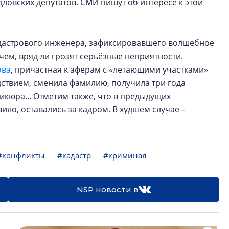
рдловских депутатов. СМИ пишут об интересе к этой
дастрового инженера, зафиксировавшего волшебное
ем, вряд ли грозят серьёзные неприятности.
ова
, причастная к аферам с «летающими участками»
дствием, сменила фамилию, получила три года
кюра... Отметим также, что в предыдущих
ило, оставались за кадром. В худшем случае –
#конфликты
#кадастр
#криминал
NSP новости в