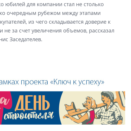
ко юбилей для компании стал не столько
рынка? Своим мне
поделились Ольга
ько очередным рубежом между этапами
Екатерина Немчен
купателей, из чего складывается доверие к
Жабин, Светлана Д
 не за счет увеличения объемов, рассказал
Константин Сторож
нис Заседателев.
Какие наиболее 
специальности и
в сфере девелоп
строительства?
Своим мнением с 
Валентина Калини
Альшаева, Алекса
Свинолобов, Алек
Кирилл Кудинов и 