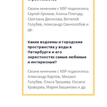
Яна Вирче
нием об этом
Своим мнением с NSP поделились
Денис Зас
 Трошева,
Сергей Хромов, Алина Плетцер,
Свинолобо
ко, Максим
Светлана Денисова, Виталий
и др.
енисова,
Голубев, Александр Свинолобов и
ев и другие
др.
Важно ли
апартам
востребованы
Какие водоемы и городские
Конститу
 компетенции
пространства у воды в
временно
мента и
Петербурге и его
Своим мн
окрестностях самые любимые
Раиль Му
NSP поделились
и интересные?
Кудинов, 
на, Анжелика
Своим мнением с NSP поделились
Карина Ш
ндр
Александр Карпов, Михаил
Дементьев
сандр Кравцов,
Голубев, Ольга Трошева, Оксана
др.
Кравцова, Мария Башанова и др.