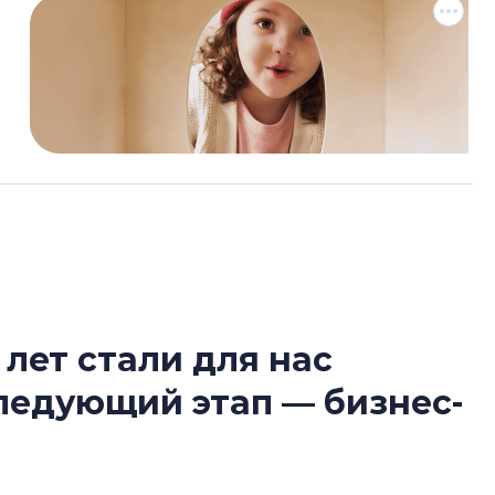
 лет стали для нас
Разрыв цен межд
следующий этап — бизнес-
вторичкой: что э
рынка?
Разрыв цен между
вторичкой: что это