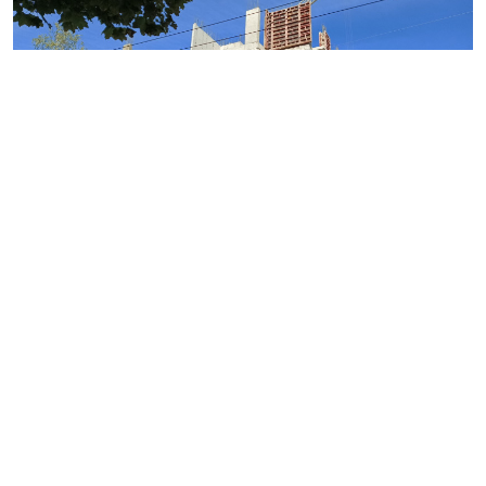
Фото: NSP
Самый крупный из одобренных проектов ЛСР – на
намывных территориях Васильевского острова, где
девелопер («СЗ «ЛСР. Простор») заявил более 404,5
тыс. кв. метров жилой площади.
ООО «СЗ «ЛСР. Автовская» построит на Автовской
улице, 31 литера И микс из жилья и гостиницы
(возможно, апартаментов). Площадь квартир