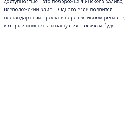
доступностью – это побережье Финского залива,
Всеволожский район. Однако если появится
нестандартный проект в перспективном регионе,
который впишется в нашу философию и будет
обеспечен надежным финансовым плечом, мы
готовы к такому стратегическому шагу.
Реклама / Рекламодатель: ООО АН «Алгоритм», ИНН
4706095315. Застройщики
ГК «Алгоритм»
: ЖК
«Алгоритм Квинта» - ООО СЗ «Алгоритм
Девелопмент», Курортные резиденции «Регалия» -
ООО СЗ «Алгоритм Солнечное» / Проектные
декларации на
наш.дом.рф
erid: 2SDnjcUVSaX