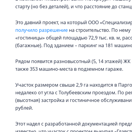
старту (но без деталей), и что расстояние до стан
Это давний проект, на который ООО «Специализ
получило разрешение
на строительство. По нему 
«гостиницы» общей площадью 72,9 тыс. кв. м, рас
(багажные). Под зданием – паркинг на 181 машин
Рядом появится разновысотный (5, 14 этажей) ЖК 
также 353 машино-места в подземном гараже.
Участок размером свыше 2,9 га находится в Парго
недалеко от угла с Толубеевским проездом. По р
(высотная) застройка и гостиничное обслуживание
рублей.
Этот надел с разработанной документацией предла
известно, что участок с проектом выкупил «Главс