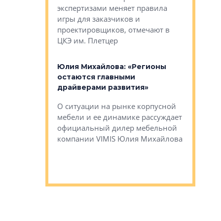
ет быть даже
экспертизами меняет правила
непрерыв
игры для заказчиков и
управлен
проектировщиков, отмечают в
поиска ко
ЦКЭ им. Плетцер
ГК «Глоба
: «Будущее за
к меняется
лей»
Юлия Михайлова: «Регионы
Алексей 
остаются главными
«Вертика
рают те
драйверами развития»
не новый
еще больше
стиничному
О ситуации на рынке корпусной
О том, по
верены в УК
мебели и ее динамике рассуждает
экспертиз
официальный дилер мебельной
преимущес
компании VIMIS Юлия Михайлова
гендирект
Алексей 