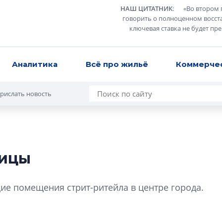
НАШ ЦИТАТНИК
:
«
Во втором 
говорить о полноценном восст
ключевая ставка не будет пр
Аналитика
Всё про жильё
Коммерче
рислать новость
лицы
Усадьба Торосов
от эпохи фальш-
е помещения стрит-ритейла в центре города.
Усадьба Торосово 
эпохи фальш-пане