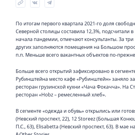
По итогам первого квартала 2021-го доля свобо
Северной столицы составила 12,3%, подсчитали в 
начала пандемии, отмечают консультанты. За три 
других заполняются помещения на Большом проспек
п.п. Меньше всего вакантных объектов по-прежне
Больше всего открытий зафиксировано в сегменте 
Рубинштейна место кафе «Рубинштейн» заняло за
ресторан грузинской кухни «Чача Фокачча». На Ст
ресторан «Hobz – ремесленный хлеб».
В сегменте «одежда и обувь» открылись или гото
(Невский проспект, 22), 12 Storeez (Большая Кон
П.С., 63), Elisabetta (Невский проспект, 63). В ма
&Other Stories.