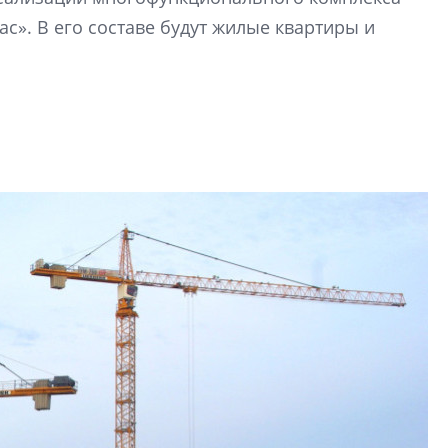
перемен в ЖК мож
с». В его составе будут жилые квартиры и
электромобиль
Карина Шальнова
«гибридом» — ка
рынок апарт-оте
Конкуренцию выиг
апарты, которые 
приблизятся к го
уровню сервиса, у
КЕЙПОРТ