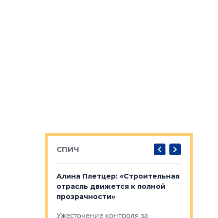
СПИЧ
: «Поводом
Алина Плетцер: «Строительная
Елена Фе
жет быть
отрасль движется к полной
блок МФК
биль»
прозрачности»
экосисте
каль»: поводом
Ужесточение контроля за
Проектир