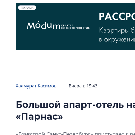
РЕКЛАМА
Халмурат Касимов
Вчера в 15:43
Большой апарт-отель н
«Парнас»
«Главстрой Санкт-Петербург» приступает к