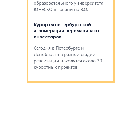
Император
образовательного университета
ртиры в домах
выжать ма
ЮНЕСКО в Гавани на В.О.
 постройки на
костей»
оящихся
Курорты петербургской
тиры в домах
агломерации переманивают
Каким бы
остройки на 9%
инвесторов
Ропса: в
ся
обещают 
Сегодня в Петербурге и
Руины Дом
Ленобласти в разной стадии
сгоревшем
реализации находятся около 30
наследия 
курортных проектов