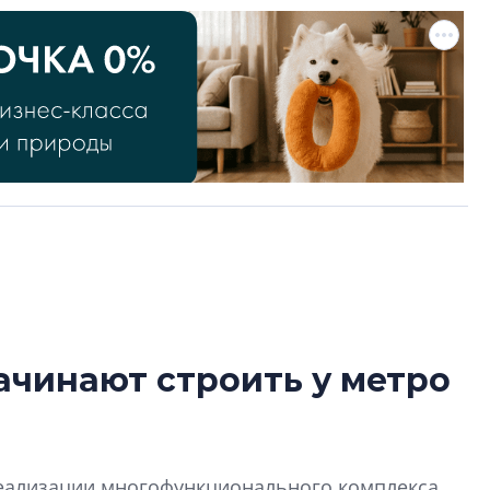
ачинают строить у метро
Роман Корнышев
перемен в ЖК мо
даже электромо
Девелопер «Верти
 реализации многофункционального комплекса