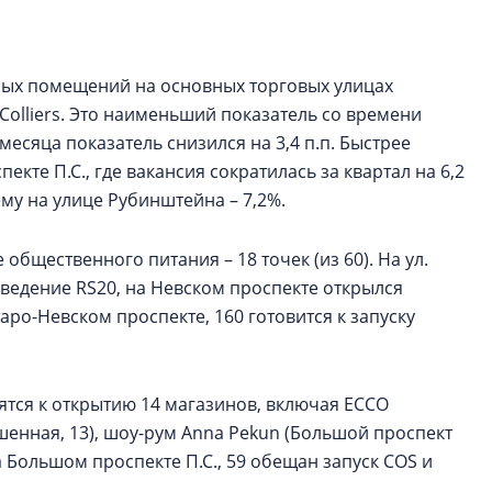
Центробанк: ква
2020-2026 годов
9% дешевле стр
дных помещений на основных торговых улицах
Центробанк: квар
Colliers. Это наименьший показатель со времени
2020-2026 годов п
месяца показатель снизился на 3,4 п.п. Быстрее
дешевле строящих
те П.С., где вакансия сократилась за квартал на 6,2
му на улице Рубинштейна – 7,2%.
общественного питания – 18 точек (из 60). На ул.
ведение RS20, на Невском проспекте открылся
аро-Невском проспекте, 160 готовится к запуску
вятся к открытию 14 магазинов, включая ECCO
юшенная, 13), шоу-рум Anna Pekun (Большой проспект
е на Большом проспекте П.С., 59 обещан запуск COS и