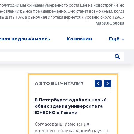
полугодии мы ожидаем умеренного роста цен на новостройки, но
ановлении рынка преждевременно. Оно станет возможным, когда
евышать 10%, а рыночная ипотека вернется к уровню около 12%...
»
Мария Орлова
ская недвижимость
Компании
Ещё
А ЭТО ВЫ ЧИТАЛИ?
о — антидот
В Петербурге одобрен новый
Собствен
панелей
облик здания университета
Императо
ЮНЕСКО в Гавани
как выжа
— антидот от
«старых 
Согласованы изменения
лей
Собственн
внешнего облика зданий научно-