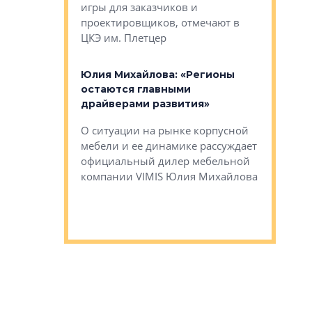
игры для заказчиков и
управлен
проектировщиков, отмечают в
поиска ко
ЦКЭ им. Плетцер
ГК «Глоба
: «Будущее за
к меняется
лей»
Юлия Михайлова: «Регионы
Алексей 
остаются главными
«Вертика
рают те
драйверами развития»
не новый
еще больше
стиничному
О ситуации на рынке корпусной
О том, по
верены в УК
мебели и ее динамике рассуждает
экспертиз
официальный дилер мебельной
преимущес
компании VIMIS Юлия Михайлова
гендирект
Алексей 