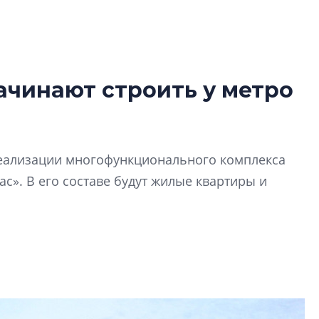
ачинают строить у метро
В Санкт-Петербу
лучших поющих 
Гала-концертом з
 реализации многофункционального комплекса
девятый сезон тво
конкурса строител
с». В его составе будут жилые квартиры и
строить и жить по
В Красногвардей
Петербурга появ
один центр сов
образования
В Красногвардейс
Петербурга появи