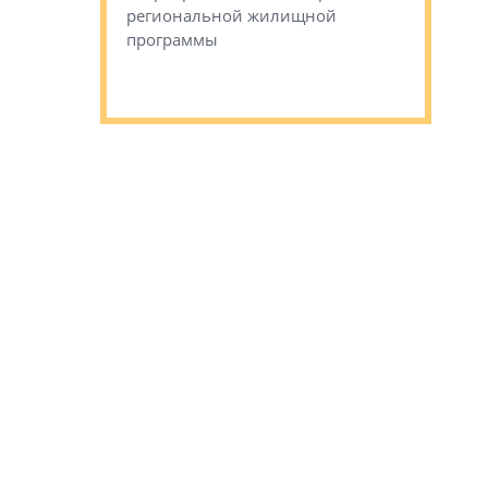
региональной жилищной
Романова 
го образования
программы
взять под