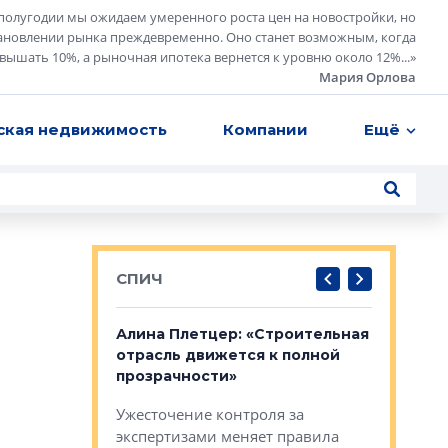
полугодии мы ожидаем умеренного роста цен на новостройки, но
ановлении рынка преждевременно. Оно станет возможным, когда
евышать 10%, а рыночная ипотека вернется к уровню около 12%...
»
Мария Орлова
ская недвижимость
Компании
Ещё
СПИЧ
: «Поводом
Алина Плетцер: «Строительная
Елена Фе
жет быть
отрасль движется к полной
блок МФК
биль»
прозрачности»
экосисте
каль»: поводом
Ужесточение контроля за
Проектир
ет быть даже
экспертизами меняет правила
непрерыв