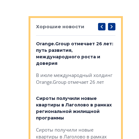
Хорошие новости
рге выбрали
Orange.Group отмечает 26 лет:
В Петерб
строителей
путь развития,
комплекс
международного роста и
тестовая
авершился
доверия
перерабо
рческого
В июле международный холдинг
В Петербу
ей «Нам песня
Orange.Group отмечает 26 лет
комплексе
могает»
тестовая 
органики
Сироты получили новые
ском районе
квартиры в Лаголово в рамках
ился еще
региональной жилищной
мещенного
Историч
программы
дом Рома
Ушково м
Сироты получили новые
ком районе
квартиры в Лаголово в рамках
Историче
лся еще один