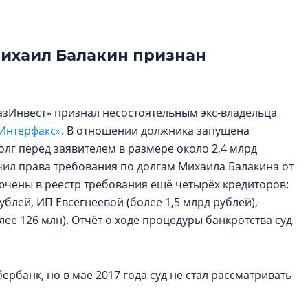
электромобиль
Карина Шальнова
Михаил Балакин признан
«гибридом» — ка
рынок апарт-оте
Конкуренцию выиг
зИнвест» признал несостоятельным экс-владельца
апарты, которые 
приблизятся к го
Интерфакс»
. В отношении должника запущена
уровню сервиса, у
лг перед заявителем в размере около 2,4 млрд
КЕЙПОРТ
чил права требования по долгам Михаила Балакина от
чены в реестр требования ещё четырёх кредиторов:
ублей, ИП Евсегнеевой (более 1,5 млрд рублей),
лее 126 млн). Отчёт о ходе процедуры банкротства суд
рбанк, но в мае 2017 года суд не стал рассматривать