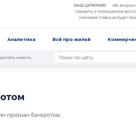
НАШ ЦИТАТНИК
:
«
Во втором 
говорить о полноценном восст
ключевая ставка не будет пр
Аналитика
Всё про жильё
Коммерче
рислать новость
ротом
Роман Корнышев
перемен в ЖК мо
ин признан банкротом.
даже электромо
Девелопер «Верти
перемен в ЖК мож