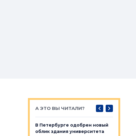
А ЭТО ВЫ ЧИТАЛИ?
о — антидот
В Петербурге одобрен новый
Собствен
панелей
облик здания университета
Императо