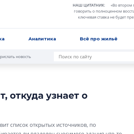
НАШ ЦИТАТНИК
:
«
Во втором 
говорить о полноценном восст
ключевая ставка не будет пр
ка
Аналитика
Всё про жильё
рислать новость
, откуда узнает о
Усадьба Торосов
от эпохи фальш-
Усадьба Торосово 
вит список открытых источников, по
эпохи фальш-пане
ирается ли владелец сносимого здания что-то