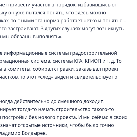
очет привести участок в порядок, избавившись от
ьку он уже пытался понять, что здесь можно
ах, то с ними эта норма работает четко и понятно –
о застраивают. В других случаях могут возникнуть
й мы обязаны выполнять».
 все информационные системы градостроительной
мационная система, системы КГА, КГИОП и т. д. То
сы в комитеты, собирал справки, заказывал проект
стков, то этот «след» виден и свидетельствует о
 иногда действительно до смешного доходит.
нирует тогда-то начать строительство такого-то
й постройки без нового проекта. И мы сейчас в своих
 значат открытые источники, чтобы было точно
Владимир Болдырев.