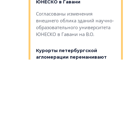
ЮНЕСКО в Гавани
как выжа
— антидот от
«старых 
Согласованы изменения
лей
Собственн
внешнего облика зданий научно-
Император
образовательного университета
ртиры в домах
выжать ма
ЮНЕСКО в Гавани на В.О.
 постройки на
костей»
оящихся
Курорты петербургской
тиры в домах
агломерации переманивают
Каким бы
остройки на 9%
инвесторов
Ропса: в
ся
обещают 
Сегодня в Петербурге и
Руины Дом
Ленобласти в разной стадии
сгоревшем
реализации находятся около 30
наследия 
курортных проектов