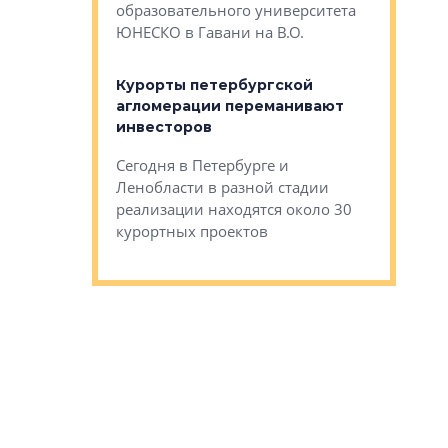
Император
образовательного университета
ртиры в домах
выжать ма
ЮНЕСКО в Гавани на В.О.
 постройки на
костей»
оящихся
Курорты петербургской
тиры в домах
агломерации переманивают
Каким бы
остройки на 9%
инвесторов
Ропса: в
ся
обещают 
Сегодня в Петербурге и
Руины Дом
Ленобласти в разной стадии
сгоревшем
реализации находятся около 30
наследия 
курортных проектов