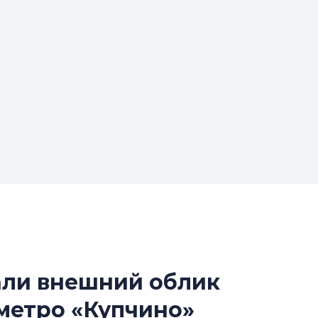
али внешний облик
Усадьба Торосов
 метро «Купчино»
от эпохи фальш-