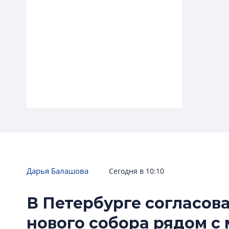
Итоги встречи
Дарья Балашова
Сегодня в 10:10
Уведомление с тяжёлыми
последствиями
В Петербурге согласов
Снос любого здания в центре
Петербурга (и не только)
нового собора рядом с
превращается в квест с неясным