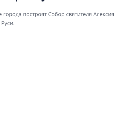
Усадьба Торосово 
 города построят Собор святителя Алексия
эпохи фальш-пане
 Руси.
Центробанк: ква
2020-2026 годов
9% дешевле стр
Центробанк: квар
2020-2026 годов п
дешевле строящих