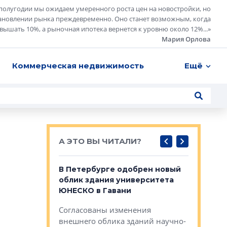
полугодии мы ожидаем умеренного роста цен на новостройки, но
ановлении рынка преждевременно. Оно станет возможным, когда
евышать 10%, а рыночная ипотека вернется к уровню около 12%...
»
Мария Орлова
Коммерческая недвижимость
Ещё
А ЭТО ВЫ ЧИТАЛИ?
о — антидот
В Петербурге одобрен новый
Собствен
панелей
облик здания университета
Императо
ЮНЕСКО в Гавани
как выжа
— антидот от
«старых 
Согласованы изменения
лей
Собственн
внешнего облика зданий научно-