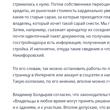
стремилась к нулю. Потом собственники переоце
кредиты, их рыночная стоимость кардинально увел
какие-то старые сараи, за которые приходится пл
владелец, который хочет такой сарай снести. Мы
Затем, например, съезжает арендатор из соседнег
почти идентичный пакет документов, но получаем
госстройнадзора есть информация, полученная из
стройка. И непонятно, откуда такие сведения и чт
Никифоровский.
По его словам, так можно остановить работы по 
страницу в Интернете или аккаунт в соцсетях и на
Такую коллизию, по его мнению, вполне можно с
Владимир Болдырев согласен, что законодательс
«Владельцы в любое время могут принять решение
и к зданиям, и к участкам. Вполне допускаю, что 