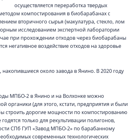
осуществляется переработка твердых
 методом компостирования в биобарабанах с
нием вторичного сырья (макулатура, стекло, лом
аторным исследованием экспертной лаборатории
учае при прохождении отходов через биобарабаны
тся негативное воздействие отходов на здоровье
, накопившиеся около завода в Янино. В 2020 году
воды МПБО-2 в Янино и на Волхонке можно
й органики (для этого, кстати, предприятия и были
тобы строить дорогие мощности по компостированию
годятся только для рекультивации полигонов,
сти СПб ГУП «Завод МПБО-2» по барабанному
необходимых современных технологических