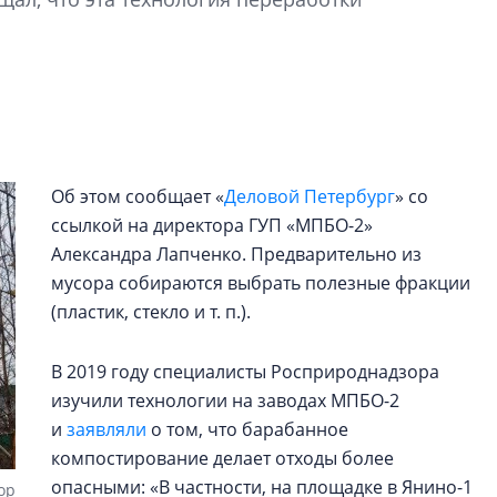
функциональност
экономика проект
в ГК «ПСК»
Александр Свино
используем опыт
– другая компани
Об этом сообщает «
Деловой Петербург
» со
О потенциале «сер
ссылкой на директора ГУП «МПБО-2»
технологиях и ко
Александра Лапченко. Предварительно из
культуре рассказы
гендиректор STAVN
мусора собираются выбрать полезные фракции
Свинолобов
(пластик, стекло и т. п.).
В 2019 году специалисты Росприроднадзора
изучили технологии на заводах МПБО-2
и
заявляли
о том, что барабанное
компостирование делает отходы более
опасными: «В частности, на площадке в Янино-1
ор