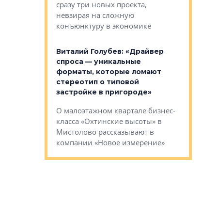
сразу три новых проекта,
ь или
следует с
невзирая на сложную
а, размышляют
Александ
конъюнктуру в экономике
Евгений 
Виталий Голубев: «Драйвер
это не пр
лобов: «Мы
спроса — уникальные
понятные
 Bonava, но мы
форматы, которые ломают
я»
Каким бу
стереотип о типовой
ого пояса»,
Леноблас
застройке в пригороде»
рпоративной
рассказыв
О малоэтажном квартале бизнес-
вает
региона Е
класса «Охтинские высоты» в
I Александр
Мистолово рассказывают в
компании «Новое измерение»