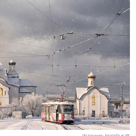
О потенциале «сер
технологиях и ко
культуре рассказы
гендиректор STAVN
Свинолобов
Источник: kgainfo в VK