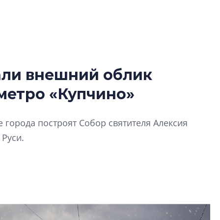
али внешний облик
Сергей Софроно
 метро «Купчино»
дизайн проявляе
визуальной чист
Что важнее для с
 города построят Собор святителя Алексия
жилого проекта: эс
 Руси.
функциональност
экономика проект
в ГК «ПСК»
Александр Свино
используем опыт
– другая компани