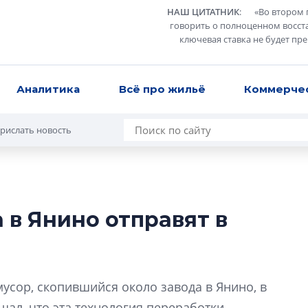
НАШ ЦИТАТНИК
:
«
Во втором 
говорить о полноценном восст
ключевая ставка не будет пр
Аналитика
Всё про жильё
Коммерче
рислать новость
 в Янино отправят в
Сергей Софроно
дизайн проявляе
визуальной чист
Что важнее для с
усор, скопившийся около завода в Янино, в
жилого проекта: эс
ал, что эта технология переработки