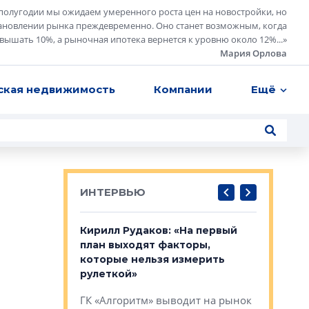
полугодии мы ожидаем умеренного роста цен на новостройки, но
ановлении рынка преждевременно. Оно станет возможным, когда
евышать 10%, а рыночная ипотека вернется к уровню около 12%...
»
Мария Орлова
ская недвижимость
Компании
Ещё
ИНТЕРВЬЮ
в: «Хороший
Кирилл Рудаков: «На первый
Александ
тся в
план выходят факторы,
«Строите
оте»
которые нельзя измерить
основ»
рулеткой»
овременного
Строитель
ГК «Алгоритм» выводит на рынок
тетика,
волнообра