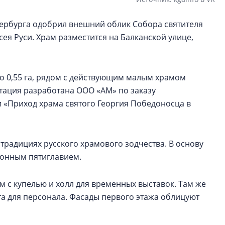
тербурга одобрил внешний облик Собора святителя
ея Руси. Храм разместится на Балканской улице,
о 0,55 га, рядом с действующим малым храмом
нтация разработана ООО «АМ» по заказу
 «Приход храма святого Георгия Победоносца в
традициях русского храмового зодчества. В основу
ионным пятиглавием.
 с купелью и холл для временных выставок. Там же
ата для персонала. Фасады первого этажа облицуют