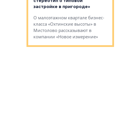
стереотип о типовой
ого пояса»,
Леноблас
застройке в пригороде»
рпоративной
рассказыв
О малоэтажном квартале бизнес-
вает
региона Е
класса «Охтинские высоты» в
I Александр
Мистолово рассказывают в
компании «Новое измерение»