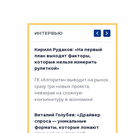
ИНТЕРВЬЮ
в: «Хороший
Кирилл Рудаков: «На первый
Александ
тся в
план выходят факторы,
«Строите
оте»
которые нельзя измерить
основ»
рулеткой»
овременного
Строитель
ГК «Алгоритм» выводит на рынок
тетика,
волнообра
сразу три новых проекта,
ь или
следует с
невзирая на сложную
а, размышляют
Александ
конъюнктуру в экономике
Евгений 
Виталий Голубев: «Драйвер
это не пр
лобов: «Мы
спроса — уникальные
понятные
 Bonava, но мы
форматы, которые ломают
я»
Каким бу