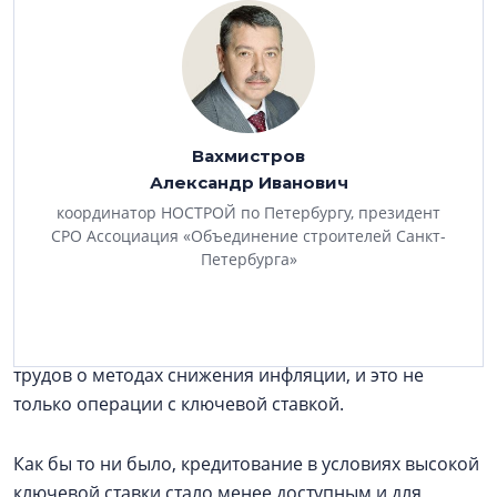
Оправдались ли ваши прогнозы?
— К сожалению, да. Учитывая то, как развиваются
события, было понятно, что 2026-й, да и 2027 год
будет непростым. Предпосылками к этому являются
Вахмистров
сложная макроэкономическая и геополитическая
Александр Иванович
ситуация, все это влияет на экономику. Это с одной
координатор НОСТРОЙ по Петербургу, президент
стороны. С другой — мы видим, что Центробанк
СРО Ассоциация «Объединение строителей Санкт-
старается бороться с инфляцией. Он для этого избрал
Петербурга»
механизм повышения ключевой ставки, а теперь
осторожно, постепенно снижает ее. Тема это
дискуссионная, есть множество экономических
трудов о методах снижения инфляции, и это не
только операции с ключевой ставкой.
Как бы то ни было, кредитование в условиях высокой
ключевой ставки стало менее доступным и для