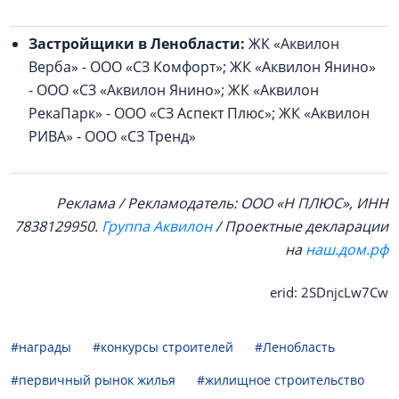
Застройщики в Ленобласти:
ЖК «Аквилон
Верба» - ООО «СЗ Комфорт»; ЖК «Аквилон Янино»
- ООО «СЗ «Аквилон Янино»; ЖК «Аквилон
РекаПарк» - ООО «СЗ Аспект Плюс»; ЖК «Аквилон
РИВА» - ООО «СЗ Тренд»
Реклама / Рекламодатель: ООО «Н ПЛЮС», ИНН
7838129950.
Группа Аквилон
/ Проектные декларации
на
наш.дом.рф
erid: 2SDnjcLw7Cw
#награды
#конкурсы строителей
#Ленобласть
#первичный рынок жилья
#жилищное строительство