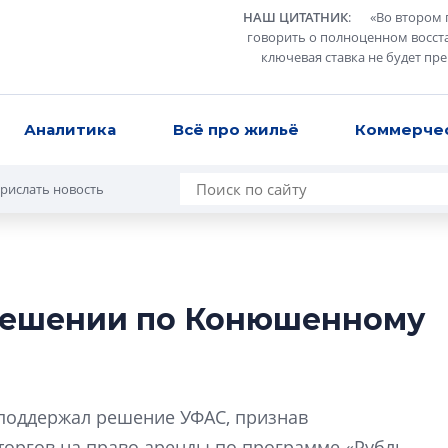
НАШ ЦИТАТНИК
:
«
Во втором 
говорить о полноценном восст
ключевая ставка не будет пр
Аналитика
Всё про жильё
Коммерче
рислать новость
решении по Конюшенному
Разрыв цен межд
вторичкой: что э
рынка?
Разрыв цен между
 поддержал решение УФАС, признав
вторичкой: что это
торгов на право аренды по программе «Рубль