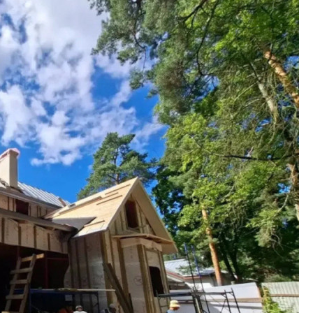
жилого проекта: эс
функциональност
экономика проект
в ГК «ПСК»