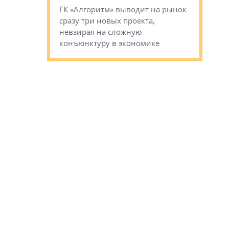
ГК «Алгоритм» выводит на рынок
Строитель
тетика,
сразу три новых проекта,
волнообра
ь или
невзирая на сложную
следует с
а, размышляют
конъюнктуру в экономике
Александ