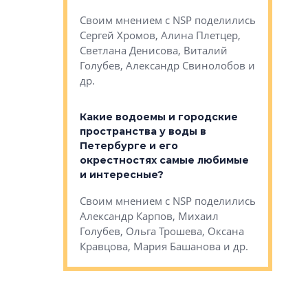
Яна Вирче
нием об этом
Своим мнением с NSP поделились
Денис Зас
 Трошева,
Сергей Хромов, Алина Плетцер,
Свинолобо
ко, Максим
Светлана Денисова, Виталий
и др.
енисова,
Голубев, Александр Свинолобов и
ев и другие
др.
Важно ли
апартам
востребованы
Какие водоемы и городские
Конститу
 компетенции
пространства у воды в
временно
мента и
Петербурге и его
Своим мн
окрестностях самые любимые
Раиль Му
NSP поделились
и интересные?
Кудинов, 
на, Анжелика
Своим мнением с NSP поделились
Карина Ш
ндр
Александр Карпов, Михаил
Дементьев
сандр Кравцов,
Голубев, Ольга Трошева, Оксана
др.
Кравцова, Мария Башанова и др.