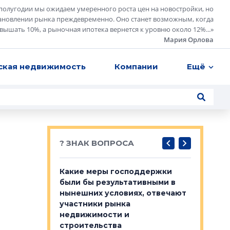
полугодии мы ожидаем умеренного роста цен на новостройки, но
ановлении рынка преждевременно. Оно станет возможным, когда
евышать 10%, а рыночная ипотека вернется к уровню около 12%...
»
Мария Орлова
ская недвижимость
Компании
Ещё
? ЗНАК ВОПРОСА
у первичкой и
Какие меры господдержки
Место об
то значит для
были бы результативными в
локации 
нынешних условиях, отвечают
пригород
участники рынка
выстрели
 первичкой и
недвижимости и
Своим мн
 значит для
строительства