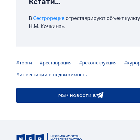
Кстати...
В
Сестрорецке
отреставрируют объект культ
Н.М. Кочкина».
#торги
#реставрация
#реконструкция
#куро
#инвестиции в недвижимость
NSP новости в