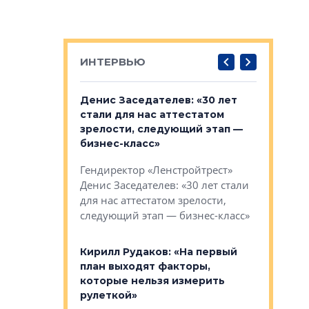
ИНТЕРВЬЮ
: «На
Денис Заседателев: «30 лет
Виталий 
ьной окраине
стали для нас аттестатом
спроса —
зм может
зрелости, следующий этап —
форматы,
»
бизнес-класс»
стереоти
застройк
рства в центре
Гендиректор «Ленстройтрест»
О малоэта
щем спальных
Денис Заседателев: «30 лет стали
класса «О
ерных ловушках
для нас аттестатом зрелости,
Мистолово
Глобал ЭМ»
следующий этап — бизнес-класс»
компании
в: «Хороший
Кирилл Рудаков: «На первый
тся в
план выходят факторы,
Александ
оте»
которые нельзя измерить
«Строите
рулеткой»
основ»
овременного