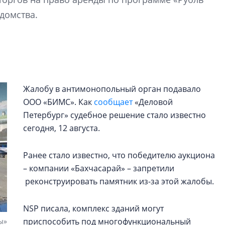
рынка? Своим мне
домства.
поделились Ольга
Екатерина Немчен
Жабин, Светлана Д
Константин Сторож
Какие наиболее 
специальности и
Жалобу в антимонопольный орган подавало
в сфере девелоп
ООО «БИМС». Как
сообщает
«Деловой
строительства?
Петербург» судебное решение стало известно
Своим мнением с 
сегодня, 12 августа.
Валентина Калини
Альшаева, Алекса
Ранее стало известно, что победителю аукциона
Свинолобов, Алек
– компании «Бахчасарай» – запретили
Кирилл Кудинов и 
реконструировать памятник из-за этой жалобы.
NSP писала, комплекс зданий могут
приспособить под многофункциональный
ы»