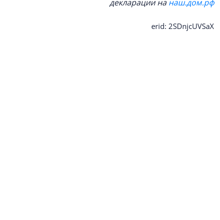
декларации на
наш.дом.рф
erid: 2SDnjcUVSaX
#интервью
#день строителя 2026
#первичный рынок жилья
#жилищное строительство
#апартаменты
#курортная недвижимость
#курортный район
#Ленобласть
#девелопмент
NSP новости в
NSP новости в