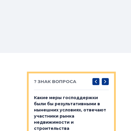
? ЗНАК ВОПРОСА
у первичкой и
Какие меры господдержки
Место об
то значит для
были бы результативными в
локации 
нынешних условиях, отвечают
пригород
участники рынка
выстрели
 первичкой и
недвижимости и
Своим мн
 значит для
строительства