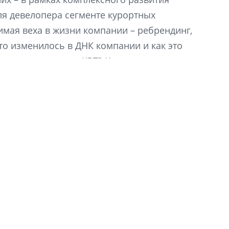
рынка? Своим мне
для девелопера сегменте курортных
поделились Ольга
Екатерина Немчен
имая веха в жизни компании – ребрендинг,
Жабин, Светлана Д
то изменилось в ДНК компании и как это
Константин Сторож
еимущества сулит КРТ? Как изменились
гие вопросы отвечает генеральный директор
Какие наиболее 
специальности и
.
в сфере девелоп
строительства?
Своим мнением с 
Валентина Калини
Альшаева, Алекса
Свинолобов, Алек
Кирилл Кудинов и 