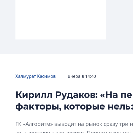
Халмурат Касимов
Вчера в 14:40
Мария Славич: «Новые формы
Кирилл Рудаков: «На п
разрешений ничего не меняют
факторы, которые нель
для застройщиков»
ГК «Алгоритм» выводит на рынок сразу три 
конъюнктуру в экономике. Причем один из н