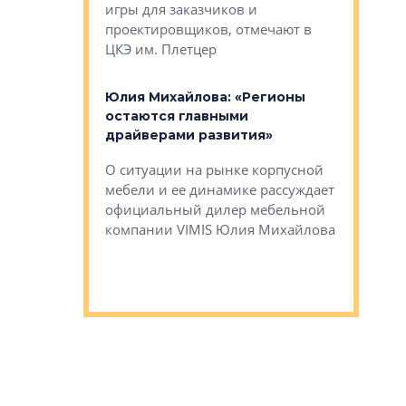
игры для заказчиков и
управлен
проектировщиков, отмечают в
поиска ко
ЦКЭ им. Плетцер
ГК «Глоба
: «Будущее за
к меняется
лей»
Юлия Михайлова: «Регионы
Алексей 
остаются главными
«Вертика
рают те
драйверами развития»
не новый
еще больше
стиничному
О ситуации на рынке корпусной
О том, по
верены в УК
мебели и ее динамике рассуждает
экспертиз
официальный дилер мебельной
преимущес
компании VIMIS Юлия Михайлова
гендирект
Алексей 