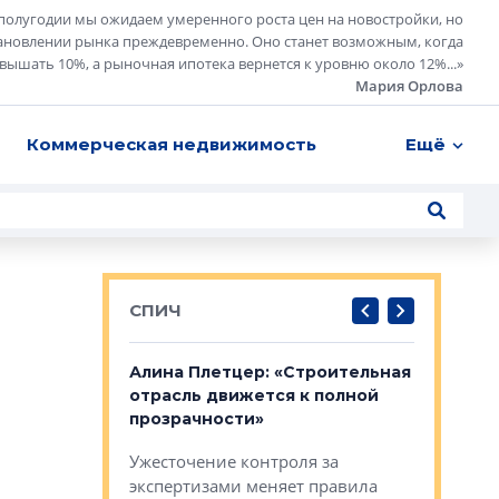
полугодии мы ожидаем умеренного роста цен на новостройки, но
ановлении рынка преждевременно. Оно станет возможным, когда
евышать 10%, а рыночная ипотека вернется к уровню около 12%...
»
Мария Орлова
Коммерческая недвижимость
Ещё
СПИЧ
: «Поводом
Алина Плетцер: «Строительная
Елена Фе
жет быть
отрасль движется к полной
блок МФК
биль»
прозрачности»
экосисте
каль»: поводом
Ужесточение контроля за
Проектир
ет быть даже
экспертизами меняет правила
непрерыв