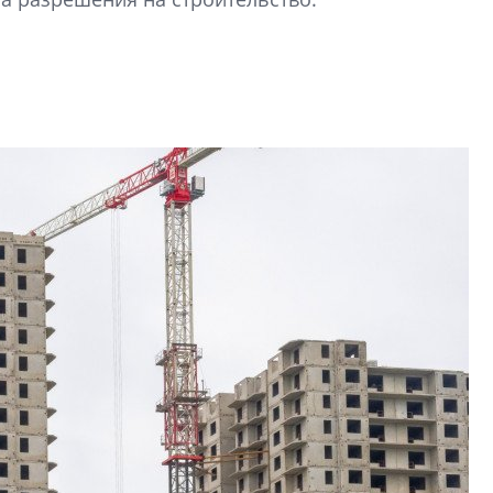
электромобиль
Карина Шальнова
«гибридом» — ка
рынок апарт-оте
Конкуренцию выиг
апарты, которые 
приблизятся к го
уровню сервиса, у
КЕЙПОРТ