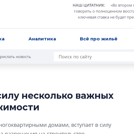
НАШ ЦИТАТНИК
:
«
Во втором 
говорить о полноценном восст
ключевая ставка не будет пр
ка
Аналитика
Всё про жильё
рислать новость
 силу несколько важных
Роман Корнышев
жимости
перемен в ЖК мо
даже электромо
Девелопер «Верти
ногоквартирными домами, вступает в силу
перемен в ЖК мож
а разрешения на строительство.