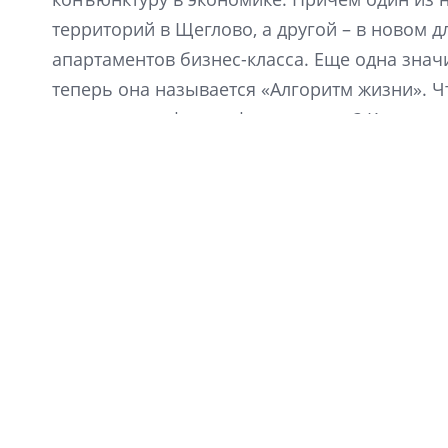
территорий в Щеглово, а другой – в новом 
апартаментов бизнес-класса. Еще одна знач
теперь она называется «Алгоритм жизни». Ч
отразится на философии продукта? Какие пр
покупательские предпочтения? На эти и дру
компании «Алгоритм жизни» Кирилл Рудаков