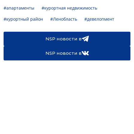
#апартаменты
#курортная недвижимость
#курортный район
#Ленобласть
#девелопмент
NSP новости в
NSP новости в
16+
Св-во регистрации СМИ:
ЭЛ №ФС77-67922 от 06.12.2016
Реклама на
Контакты
сайте