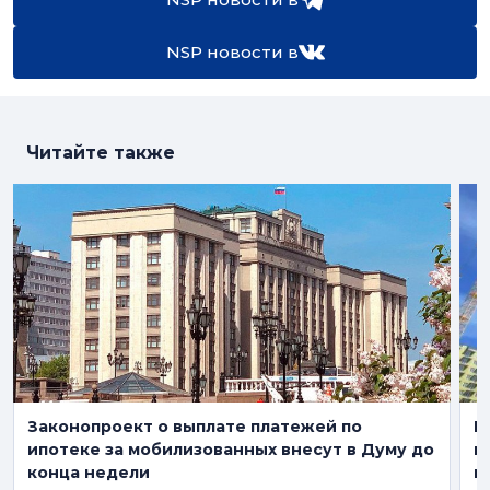
NSP новости в
Читайте также
Законопроект о выплате платежей по
В
ипотеке за мобилизованных внесут в Думу до
м
конца недели
в