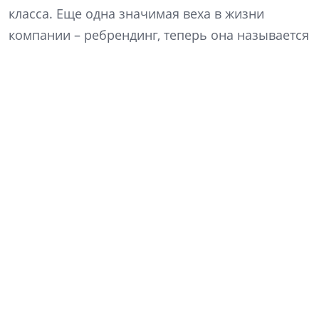
класса. Еще одна значимая веха в жизни
компании – ребрендинг, теперь она называется
«Алгоритм жизни». Что изменилось в ДНК
компании и как это отразится на философии
продукта? Какие преимущества сулит КРТ? Как
изменились покупательские предпочтения? На
эти и другие вопросы отвечает генеральный
директор компании «Алгоритм жизни» Кирилл
Рудаков.