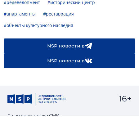
#редевелопмент
#исторический центр
#апартаменты
#реставрация
#объекты культурного наследия
NSP новости в
NSP новости в
16+
Св-во регистрации СМИ:
ЭЛ №ФС77-67922 от 06.12.2016
Реклама на
Контакты