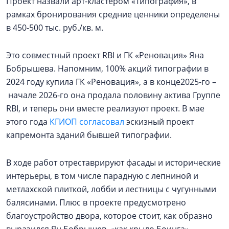
Проект назвали арт-кластером «Типография», в
рамках бронирования средние ценники определены
в 450-500 тыс. руб./кв. м.
Это совместный проект RBI и ГК «Реновация» Яна
Бобрышева. Напомним, 100% акций типографии в
2024 году купила ГК «Реновация», а в конце2025-го –
начале 2026-го она продала половину актива Группе
RBI, и теперь они вместе реализуют проект. В мае
этого года
КГИОП согласовал
эскизный проект
капремонта зданий бывшей типографии.
В ходе работ отреставрируют фасады и исторические
интерьеры, в том числе парадную с лепниной и
метлахской плиткой, лобби и лестницы с чугунными
балясинами. Плюс в проекте предусмотрено
благоустройство двора, которое стоит, как образно
выразился Ян Бобрышев, «как крыло Боинга».