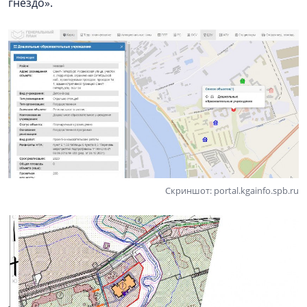
гнездо».
Скриншот: portal.kgainfo.spb.ru