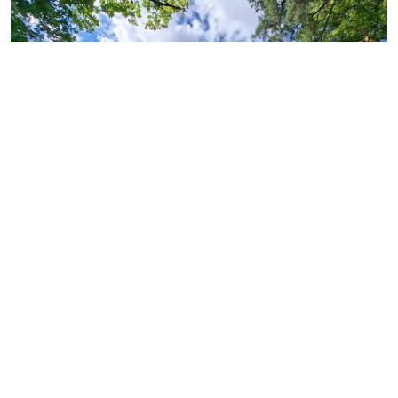
Источник: gov.spb.ru
«Дача Р. Павлова» расположена на Советском
проспекте в Сестрорецке и является объектом
культурного наследия регионального значения. В