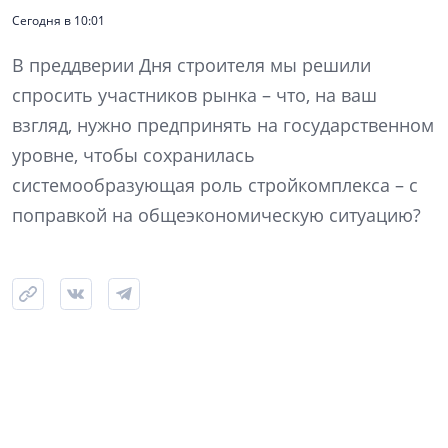
Сегодня в 10:01
В преддверии Дня строителя мы решили
спросить участников рынка – что, на ваш
взгляд, нужно предпринять на государственном
уровне, чтобы сохранилась
системообразующая роль стройкомплекса – с
поправкой на общеэкономическую ситуацию?
Какие меры господдержки были бы
результативными в нынешних условиях?
Нужно ли продлевать льготную ипотеку, и
если да, в каком виде? Если ипотечные