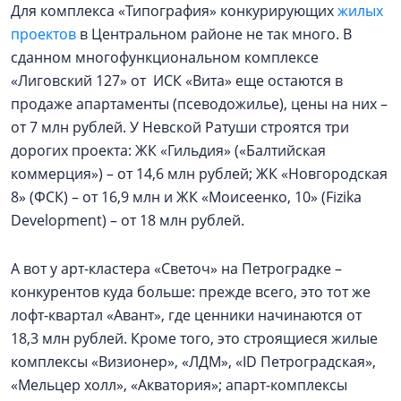
Для комплекса «Типография» конкурирующих
жилых
проектов
в Центральном районе не так много. В
сданном многофункциональном комплексе
«Лиговский 127» от ИСК «Вита» еще остаются в
продаже апартаменты (псеводожилье), цены на них –
от 7 млн рублей. У Невской Ратуши строятся три
дорогих проекта: ЖК «Гильдия» («Балтийская
коммерция») – от 14,6 млн рублей; ЖК «Новгородская
8» (ФСК) – от 16,9 млн и ЖК «Моисеенко, 10» (Fizika
Development) – от 18 млн рублей.
А вот у арт-кластера «Светоч» на Петроградке –
конкурентов куда больше: прежде всего, это тот же
лофт-квартал «Авант», где ценники начинаются от
18,3 млн рублей. Кроме того, это строящиеся жилые
комплексы «Визионер», «ЛДМ», «ID Петроградская»,
«Мельцер холл», «Акватория»; апарт-комплексы