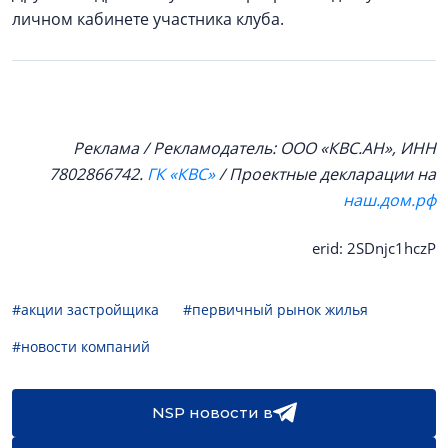
личном кабинете участника клуба.
Реклама / Рекламодатель: ООО «КВС.АН», ИНН
7802866742.
ГК «КВС»
/ Проектные декларации на
наш.дом.рф
erid: 2SDnjc1hczP
#акции застройщика
#первичный рынок жилья
#новости компаний
NSP новости в