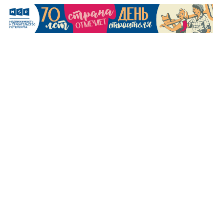
Леонид Кваснюк. Фото: пресс-служба ГК «Едино»