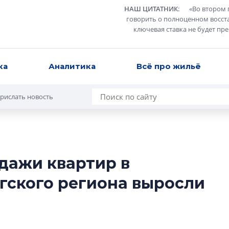
НАШ ЦИТАТНИК
:
«
Во втором 
говорить о полноценном восст
ключевая ставка не будет пр
ка
Аналитика
Всё про жильё
рислать новость
одажи квартир в
Усадьба Торосов
гского региона выросли
от эпохи фальш-
Усадьба Торосово 
эпохи фальш-пане