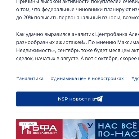
Причины высокой активности покупателей очевид
о том, что федеральные чиновники планируют из
до 20% повысить первоначальный взнос и, возмож
Как удачно выразился аналитик Центробанка Алек
разнообразных ажиотажей». По мнению Максима 
Недвижимость», сентябрь тоже будет месяцем акт
сделок, начатых в августе. А вот с октября, скоре
#аналитика
#динамика цен в новостройках
#до
NSP новости в
РЕКЛАМА