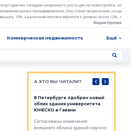
полугодии мы ожидаем умеренного роста цен на новостройки, но
ановлении рынка преждевременно. Оно станет возможным, когда
евышать 10%, а рыночная ипотека вернется к уровню около 12%...
»
Мария Орлова
Коммерческая недвижимость
Ещё
А ЭТО ВЫ ЧИТАЛИ?
о — антидот
В Петербурге одобрен новый
Собствен
панелей
облик здания университета
Императо
ЮНЕСКО в Гавани
как выжа
— антидот от
«старых 
Согласованы изменения
лей
Собственн
внешнего облика зданий научно-