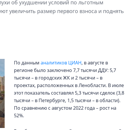
ухи об ухудшении условий по льготным
Центробанк: ква
ют увеличить размер первого взноса и поднять
2020-2026 годов
9% дешевле стр
Центробанк: квар
2020-2026 годов п
дешевле строящих
По данным
аналитиков ЦИАН
, в августе в
регионе было заключено 7,7 тысячи ДДУ: 5,7
тысячи – в городских ЖК и 2 тысячи – в
проектах, расположенных в Ленобласти. В июле
этот показатель составлял 5,3 тысячи сделок (3,8
тысячи – в Петербурге, 1,5 тысячи – в области).
По сравнению с августом 2022 года – рост на
52%.