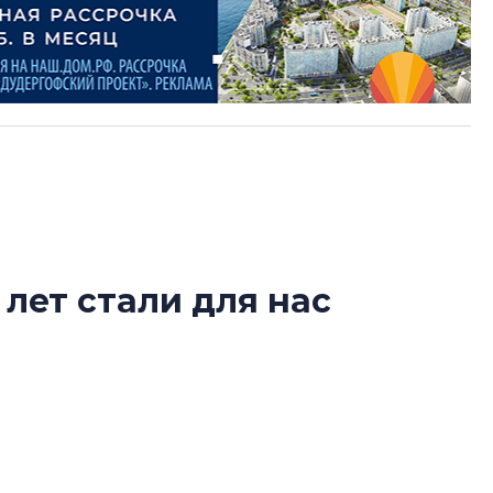
 лет стали для нас
Роман Корнышев
следующий этап — бизнес-
перемен в ЖК мо
даже электромо
Девелопер «Верти
перемен в ЖК мож
ко юбилей для компании стал не столько
электромобиль
ько очередным рубежом между этапами