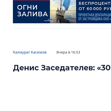
Халмурат Касимов
Вчера в 16:53
Денис Заседателев: «30
аттестатом зрелости, 
класс»
«Ленстройтресту» исполнилось 30 лет. Одна
поводом подвести формальные итоги, скол