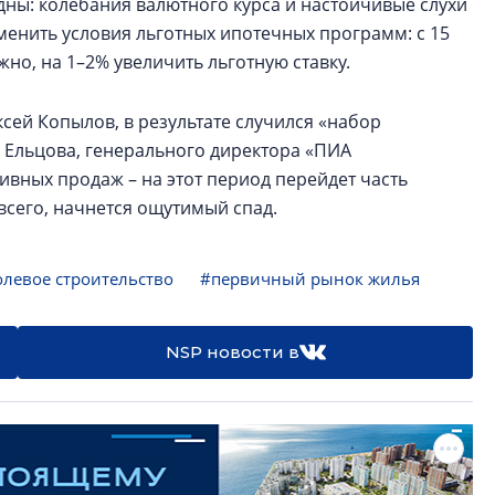
ны: колебания валютного курса и настойчивые слухи
менить условия льготных ипотечных программ: с 15
но, на 1–2% увеличить льготную ставку.
сей Копылов, в результате случился «набор
Ельцова, генерального директора «ПИА
ивных продаж – на этот период перейдет часть
е всего, начнется ощутимый спад.
левое строительство
#первичный рынок жилья
NSP новости в