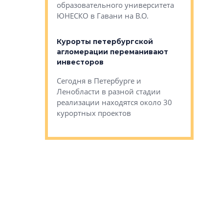
Император
образовательного университета
ртиры в домах
выжать ма
ЮНЕСКО в Гавани на В.О.
 постройки на
костей»
оящихся
Курорты петербургской
тиры в домах
агломерации переманивают
Каким бы
остройки на 9%
инвесторов
Ропса: в
ся
обещают 
Сегодня в Петербурге и
Руины Дом
Ленобласти в разной стадии
сгоревшем
реализации находятся около 30
наследия 
курортных проектов