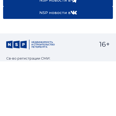
NSP новости в
NSP новости в
16+
Св-во регистрации СМИ:
ЭЛ №ФС77-67922 от 06.12.2016
Реклама на
Контакты
сайте
О проекте
Мероприятия