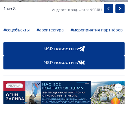
1 из 8
Андерсенград. Фото: NSP.RU
#соцобъекты
#архитектура
#мероприятия партнёров
NSP новости в
NSP новости в
РЕКЛАМА