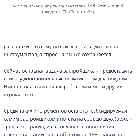
коммерческий директор компании LAR Development
фиксированные платежи, которые, по сути, равны
(входит в ГК «Запстрой»)
ежемесячным платежам по ипотеке с
господдержкой, которая действовала до 1 июля 2024
года. Есть и программы, которые не подразумевают
удорожание недвижимости при оформлении
рассрочки. Поэтому по факту происходит смена
инструментов, а спрос на рынке сохраняется.
Сейчас основная задача застройщика – предоставить
клиенту дополнительные возможности для покупки.
Именно над этим сейчас работаем и мы, и другие
игроки рынка.
Среди таких инструментов остаются субсидируемая
самим застройщиком ипотека на срок до двух (реже –
трех) лет. Правда, из-за недавнего повышения
ключевой ставки Центробанком до 19% ставки на