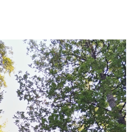
рынка? Своим мне
поделились Ольга
Екатерина Немчен
Жабин, Светлана Д
Константин Сторож
Какие наиболее 
специальности и
в сфере девелоп
строительства?
Своим мнением с 
Валентина Калини
Альшаева, Алекса
Свинолобов, Алек
Кирилл Кудинов и 