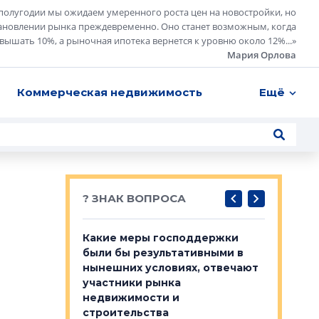
полугодии мы ожидаем умеренного роста цен на новостройки, но
ановлении рынка преждевременно. Оно станет возможным, когда
евышать 10%, а рыночная ипотека вернется к уровню около 12%...
»
Мария Орлова
Коммерческая недвижимость
Ещё
? ЗНАК ВОПРОСА
у первичкой и
Какие меры господдержки
Место об
то значит для
были бы результативными в
локации 
нынешних условиях, отвечают
пригород
участники рынка
выстрели
 первичкой и
недвижимости и
Своим мн
 значит для
строительства