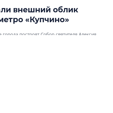
али внешний облик
В Санкт-Петербу
 метро «Купчино»
лучших поющих 
Гала-концертом з
 города построят Собор святителя Алексия
девятый сезон тво
конкурса строител
 Руси.
строить и жить по
В Красногвардей
Петербурга появ
один центр сов
образования
В Красногвардейс
Петербурга появи
центр совмещенно