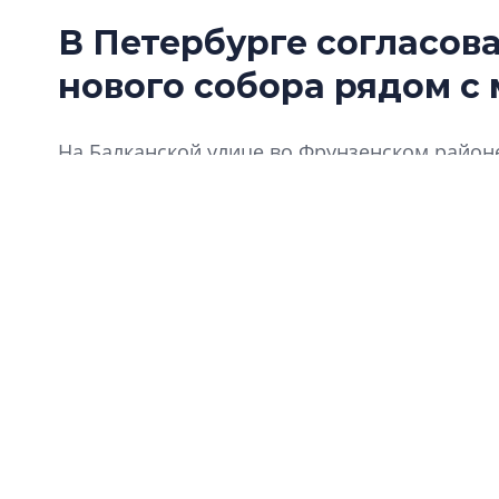
В Петербурге согласов
нового собора рядом с
На Балканской улице во Фрунзенском районе
митрополита Киевского, Московского и Всея