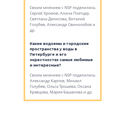
Яна Вирче
нием об этом
Своим мнением с NSP поделились
Денис Зас
 Трошева,
Сергей Хромов, Алина Плетцер,
Свинолобо
ко, Максим
Светлана Денисова, Виталий
и др.
енисова,
Голубев, Александр Свинолобов и
ев и другие
др.
Важно ли
апартам
востребованы
Какие водоемы и городские
Конститу
 компетенции
пространства у воды в
временно
мента и
Петербурге и его
Своим мн
окрестностях самые любимые
Раиль Му
NSP поделились
и интересные?
Кудинов, 
на, Анжелика
Своим мнением с NSP поделились
Карина Ш
ндр
Александр Карпов, Михаил
Дементьев
сандр Кравцов,
Голубев, Ольга Трошева, Оксана
др.
Кравцова, Мария Башанова и др.