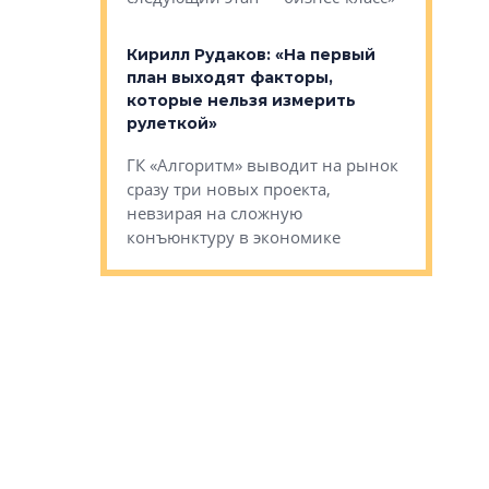
компании
в: «Хороший
Кирилл Рудаков: «На первый
тся в
план выходят факторы,
Александ
оте»
которые нельзя измерить
«Строите
рулеткой»
основ»
овременного
ГК «Алгоритм» выводит на рынок
Строитель
тетика,
сразу три новых проекта,
волнообра
ь или
невзирая на сложную
следует с
а, размышляют
конъюнктуру в экономике
Александ