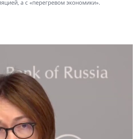
ляцией, а с «перегревом экономики».
электромобиль
Карина Шальнова
«гибридом» — ка
рынок апарт-оте
Конкуренцию выиг
апарты, которые 
приблизятся к го
уровню сервиса, у
КЕЙПОРТ