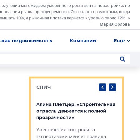
полугодии мы ожидаем умеренного роста цен на новостройки, но
ановлении рынка преждевременно. Оно станет возможным, когда
евышать 10%, а рыночная ипотека вернется к уровню около 12%...
»
Мария Орлова
ская недвижимость
Компании
Ещё
СПИЧ
: «Поводом
Алина Плетцер: «Строительная
Елена Фе
жет быть
отрасль движется к полной
блок МФК
биль»
прозрачности»
экосисте
каль»: поводом
Ужесточение контроля за
Проектир
ет быть даже
экспертизами меняет правила
непрерыв