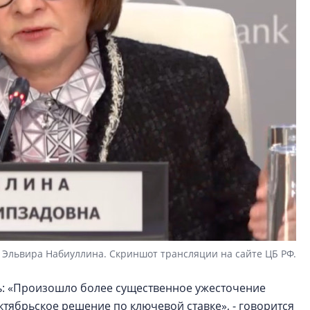
Эльвира Набиуллина. Скриншот трансляции на сайте ЦБ РФ.
ь: «Произошло более существенное ужесточение
тябрьское решение по ключевой ставке», - говорится