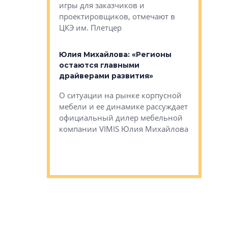
игры для заказчиков и
управлен
проектировщиков, отмечают в
поиска ко
ЦКЭ им. Плетцер
ГК «Глоба
: «Будущее за
к меняется
лей»
Юлия Михайлова: «Регионы
Алексей 
остаются главными
«Вертика
рают те
драйверами развития»
не новый
еще больше
стиничному
О ситуации на рынке корпусной
О том, по
верены в УК
мебели и ее динамике рассуждает
экспертиз
официальный дилер мебельной
преимущес
компании VIMIS Юлия Михайлова
гендирект
Алексей 