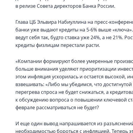
в релизе Совета директоров Банка России.
Глава ЦБ Эльвира Набиуллина на пресс-конфере
банки уже выдают кредиты на 5-6% выше «ключа». 
ведут себя так, будто ставка уже 24%, а не 21%. 
кредиты физлицам перестали расти.
«Компании формируют более умеренные производ
больше внимания уделяют приоритизации инвести
этом инфляция ускорилась и остается высокой, и
взвешивать: «Либо мы убедимся, что достигнутой
перегрева спроса не будет снижаться, а кредито
к обсуждению вопроса о повышении ключевой став
феврале рассматриваться не будет?
И еще один вывод напрашивается из разъяснений
необходимостью бороться с инфляцией. Теперь это