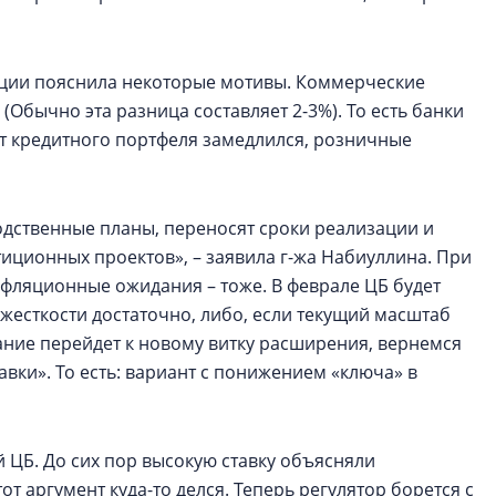
нции пояснила некоторые мотивы. Коммерческие
(Обычно эта разница составляет 2-3%). То есть банки
Рост кредитного портфеля замедлился, розничные
ственные планы, переносят сроки реализации и
ционных проектов», – заявила г-жа Набиуллина. При
нфляционные ожидания – тоже. В феврале ЦБ будет
 жесткости достаточно, либо, если текущий масштаб
вание перейдет к новому витку расширения, вернемся
ки». То есть: вариант с понижением «ключа» в
 ЦБ. До сих пор высокую ставку объясняли
т аргумент куда-то делся. Теперь регулятор борется с