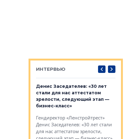
ИНТЕРВЬЮ
: «На
Денис Заседателев: «30 лет
Виталий 
ьной окраине
стали для нас аттестатом
спроса —
зм может
зрелости, следующий этап —
форматы,
»
бизнес-класс»
стереоти
застройк
рства в центре
Гендиректор «Ленстройтрест»
О малоэта
щем спальных
Денис Заседателев: «30 лет стали
класса «О
ерных ловушках
для нас аттестатом зрелости,
Мистолово
Глобал ЭМ»
следующий этап — бизнес-класс»