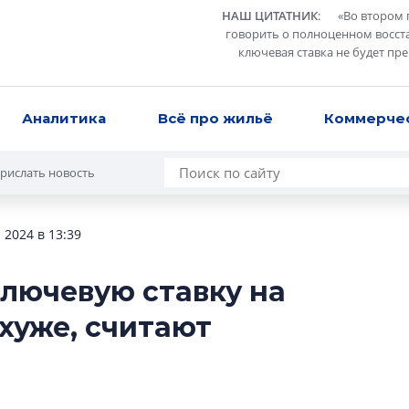
НАШ ЦИТАТНИК
:
«
Во втором 
говорить о полноценном восст
ключевая ставка не будет пр
Аналитика
Всё про жильё
Коммерче
рислать новость
 2024 в 13:39
лючевую ставку на
Роман Корнышев
 хуже, считают
перемен в ЖК мо
даже электромо
Девелопер «Верти
перемен в ЖК мож