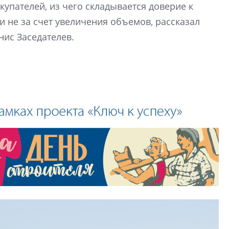
купателей, из чего складывается доверие к
 не за счет увеличения объемов, рассказал
Сергей Софроно
нис Заседателев.
дизайн проявляе
визуальной чист
Что важнее для с
жилого проекта: эс
функциональност
экономика проект
в ГК «ПСК»