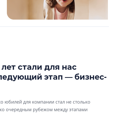
 лет стали для нас
Татьяна Бровкина
следующий этап — бизнес-
монотонной спал
деконструктиви
стать спасением
О границах новато
ко юбилей для компании стал не столько
Петербурга, буду
районов и инжен
ько очередным рубежом между этапами
рассказали в ГК «