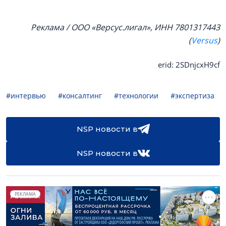
Реклама / ООО «Версус.лигал», ИНН 7801317443
(
Versus
)
erid: 2SDnjcxH9cf
#интервью
#консалтинг
#технологии
#экспертиза
NSP новости в
NSP новости в
РЕКЛАМА