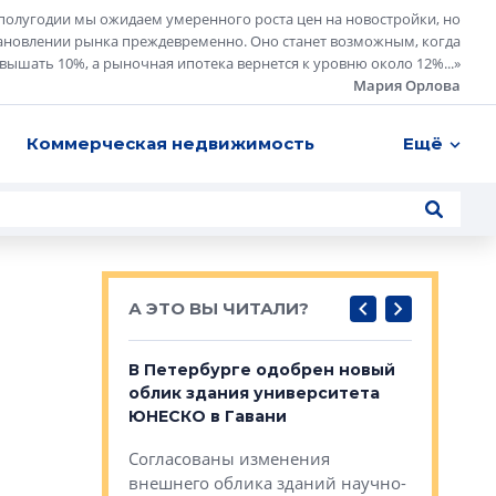
полугодии мы ожидаем умеренного роста цен на новостройки, но
ановлении рынка преждевременно. Оно станет возможным, когда
евышать 10%, а рыночная ипотека вернется к уровню около 12%...
»
Мария Орлова
Коммерческая недвижимость
Ещё
А ЭТО ВЫ ЧИТАЛИ?
о — антидот
В Петербурге одобрен новый
Собствен
панелей
облик здания университета
Императо
ЮНЕСКО в Гавани
как выжа
— антидот от
«старых 
Согласованы изменения
лей
Собственн
внешнего облика зданий научно-