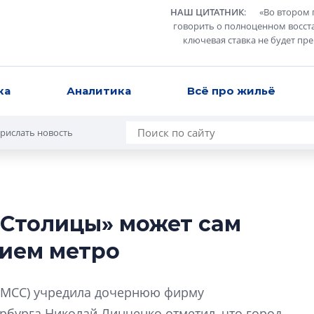
НАШ ЦИТАТНИК
:
«
Во втором 
говорить о полноценном восст
ключевая ставка не будет пр
ка
Аналитика
Всё про жильё
рислать новость
 Столицы» может сам
Усадьба Торосов
нием метро
от эпохи фальш-
Усадьба Торосово 
(МСС) учредила дочернюю фирму
эпохи фальш-пане
рбурга Николай Линченко отметил, что город