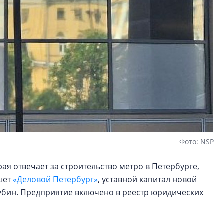
Фото: NSP
я отвечает за строительство метро в Петербурге,
шет
«Деловой Петербург»
, уставной капитал новой
убин. Предприятие включено в реестр юридических