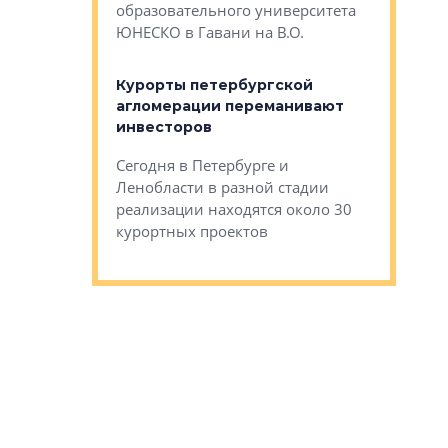
Император
образовательного университета
ртиры в домах
выжать ма
ЮНЕСКО в Гавани на В.О.
 постройки на
костей»
оящихся
Курорты петербургской
тиры в домах
агломерации переманивают
Каким бы
остройки на 9%
инвесторов
Ропса: в
ся
обещают 
Сегодня в Петербурге и
Руины Дом
Ленобласти в разной стадии
сгоревшем
реализации находятся около 30
наследия 
курортных проектов