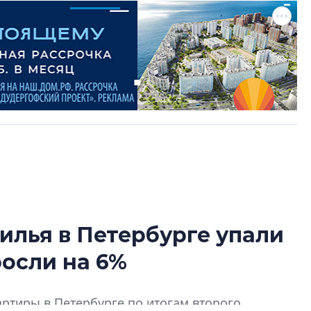
илья в Петербурге упали
Усадьба Торосов
росли на 6%
от эпохи фальш-
Усадьба Торосово 
ртиры в Петербурге по итогам второго
эпохи фальш-пане