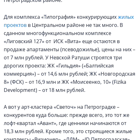
Для комплекса «Типография» конкурирующих
жилых
проектов
в Центральном районе не так много. В
сданном многофункциональном комплексе
«Лиговский 127» от ИСК «Вита» еще остаются в
продаже апартаменты (псеводожилье), цены на них –
от 7 млн рублей. У Невской Ратуши строятся три
дорогих проекта: ЖК «Гильдия» («Балтийская
коммерция») – от 14,6 млн рублей; ЖК «Новгородская
8» (ФСК) – от 16,9 млн и ЖК «Моисеенко, 10» (Fizika
Development) – от 18 млн рублей.
А вот у арт-кластера «Светоч» на Петроградке –
конкурентов куда больше: прежде всего, это тот же
лофт-квартал «Авант», где ценники начинаются от
18,3 млн рублей. Кроме того, это строящиеся жилые
комплексы «Визионер», «ЛДМ», «ID Петроградская»,