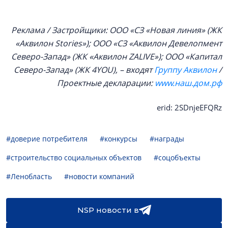
Реклама / Застройщики: ООО «СЗ «Новая линия» (ЖК
«Аквилон Stories»); ООО «СЗ «Аквилон Девелопмент
Северо-Запад» (ЖК «Аквилон ZALIVE»); ООО «Капитал
Северо-Запад» (ЖК 4YOU), – входят
Группу Аквилон
/
Проектные декларации:
www.наш.дом.рф
erid: 2SDnjeEFQRz
#доверие потребителя
#конкурсы
#награды
#строительство социальных объектов
#соцобъекты
#Ленобласть
#новости компаний
NSP новости в