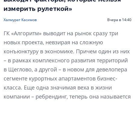
измерить рулеткой»
Халмурат Касимов
Вчера в 14:40
ГК «Алгоритм» выводит на рынок сразу три
новых проекта, невзирая на сложную
конъюнктуру в экономике. Причем один из них
– в рамках комплексного развития территорий
в Щеглово, а другой – в новом для девелопера
сегменте курортных апартаментов бизнес-
класса. Еще одна значимая веха в жизни
компании – ребрендинг, теперь она называется
«Алгоритм жизни». Что изменилось в ДНК
компании и как это отразится на философии
продукта? Какие преимущества сулит КРТ? Как
изменились покупательские предпочтения? На