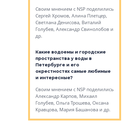
Яна Вирче
нием об этом
Своим мнением с NSP поделились
Денис Зас
 Трошева,
Сергей Хромов, Алина Плетцер,
Свинолобо
ко, Максим
Светлана Денисова, Виталий
и др.
енисова,
Голубев, Александр Свинолобов и
ев и другие
др.
Важно ли
апартам
востребованы
Какие водоемы и городские
Конститу
 компетенции
пространства у воды в
временно
мента и
Петербурге и его
Своим мн
окрестностях самые любимые
Раиль Му
NSP поделились
и интересные?
Кудинов, 
на, Анжелика
Своим мнением с NSP поделились
Карина Ш
ндр
Александр Карпов, Михаил
Дементьев
сандр Кравцов,
Голубев, Ольга Трошева, Оксана
др.
Кравцова, Мария Башанова и др.