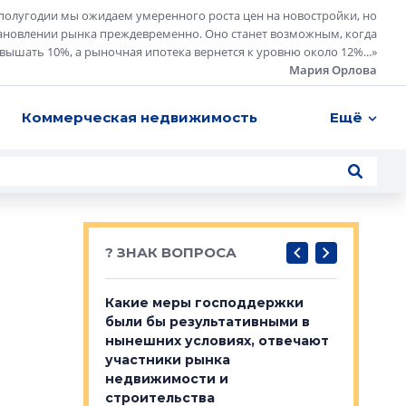
полугодии мы ожидаем умеренного роста цен на новостройки, но
ановлении рынка преждевременно. Оно станет возможным, когда
евышать 10%, а рыночная ипотека вернется к уровню около 12%...
»
Мария Орлова
Коммерческая недвижимость
Ещё
? ЗНАК ВОПРОСА
у первичкой и
Какие меры господдержки
Место об
то значит для
были бы результативными в
локации 
нынешних условиях, отвечают
пригород
участники рынка
выстрели
 первичкой и
недвижимости и
Своим мн
 значит для
строительства