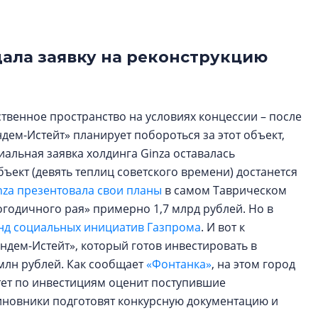
рынка? Своим мне
поделились Ольга
Екатерина Немчен
Жабин, Светлана Д
ала заявку на реконструкцию
Константин Сторож
Какие наиболее 
ственное пространство на условиях концессии – после
специальности и
андем-Истейт» планирует побороться за этот объект,
в сфере девелоп
альная заявка холдинга Ginza оставалась
строительства?
бъект (девять теплиц советского времени) достанется
Своим мнением с 
nza презентовала свои планы
в самом Таврическом
Валентина Калини
огодичного рая» примерно 1,7 млрд рублей. Но в
Альшаева, Алекса
Свинолобов, Алек
нд социальных инициатив Газпрома
. И вот к
Кирилл Кудинов и 
дем-Истейт», который готов инвестировать в
млн рублей. Как сообщает
«Фонтанка»
, на этом город
тет по инвестициям оценит поступившие
иновники подготовят конкурсную документацию и