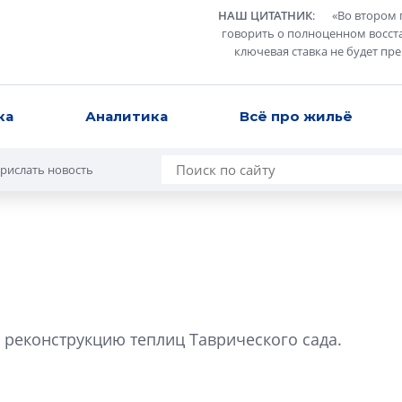
НАШ ЦИТАТНИК
:
«
Во втором 
говорить о полноценном восст
ключевая ставка не будет пр
ка
Аналитика
Всё про жильё
рислать новость
Разрыв цен межд
вторичкой: что э
 реконструкцию теплиц Таврического сада.
рынка?
Разрыв цен между
вторичкой: что это