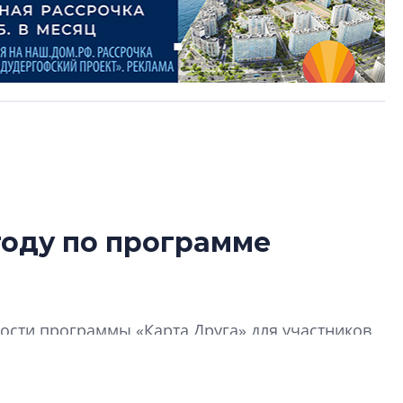
году по программе
В Санкт-Петербу
лучших поющих 
Гала-концертом з
сти программы «Карта Друга» для участников
девятый сезон тво
конкурса строител
строить и жить по