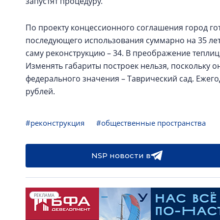
запустят процедуру.
По проекту концессионного соглашения город гот
последующего использования суммарно на 35 лет.
саму реконструкцию – 34. В преображение тепли
Изменять габариты построек нельзя, поскольку о
федерального значения – Таврический сад. Ежего
рублей.
#реконструкция
#общественные пространства
NSP новости в
РЕКЛАМА